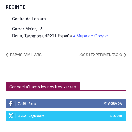
RECINTE
Centre de Lectura
Carrer Major, 15
Reus
,
Tarragona
43201
España
+ Mapa de Google
ESPAIS FAMILIARS
JOCS I EXPERIMENTACIÓ
Connecta't amb les nostres xarxes
7,490
Fans
M' AGRADA
3,252
Seguidors
SEGUIR