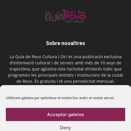
Sobre nosaltres
La Guia de Reus Cultura i Oci és una publicació exclusiva
d’informació cultural i de serveis amb més de 10 anys de
trajectòria, que aglutina tota l’activitat d’interès lúdic que
programen les principals entitats i institucions de la ciutat
de Reus. És gratuïta i té una periodicitat mensual.
Contactar-nos:
comercial@laguiadereus.com
Utilitzem galetes per optimitzar el nostre lloc web i el nostre servei.
Acceptar galetes
Segueix-nos
Deny