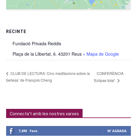
RECINTE
Fundació Privada Reddis
Plaça de la Llibertat, 6. 43201 Reus
+ Mapa de Google
CONFERÈNCIA
CLUB DE LECTURA ‘Cinc meditacions sobre la
bellesa’ de François Cheng
‘Eclipse total’
Connecta't amb les nostres xarxes
7,490
Fans
M' AGRADA