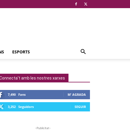
NS
ESPORTS
Connecta't amb les nostres xarxes
7,490
Fans
M' AGRADA
3,252
Seguidors
SEGUIR
-Publicitat-