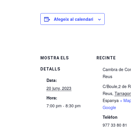
Afegeix al calendari
MOSTRA ELS
RECINTE
Cambra de Co
DETALLS
Reus
Data:
C/Boule,2 de 
20 juny, 2023
Reus
,
Tarrago
Hora:
Espanya
+ Map
7:00 pm - 8:30 pm
Google
Telèfon
977 33 80 81