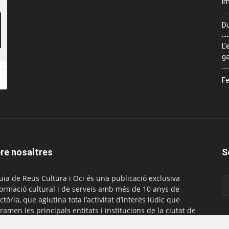
Im
Du
L’
ga
Fe
re nosaltres
S
uia de Reus Cultura i Oci és una publicació exclusiva
formació cultural i de serveis amb més de 10 anys de
ctòria, que aglutina tota l’activitat d’interès lúdic que
ramen les principals entitats i institucions de la ciutat de
. És gratuïta i té una periodicitat mensual.