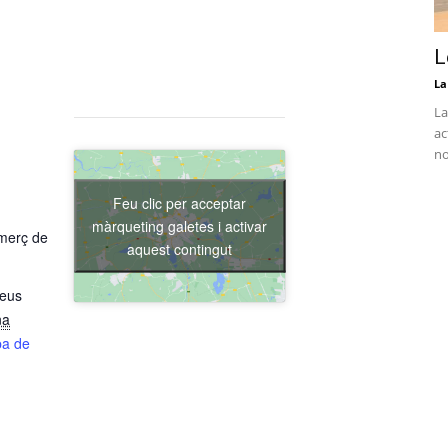
L
La
La
ac
no
Feu clic per acceptar
màrqueting galetes i activar
merç de
aquest contingut
Reus
na
a de