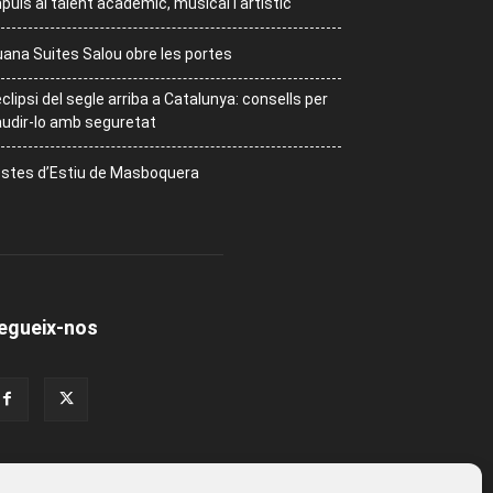
puls al talent acadèmic, musical i artístic
ana Suites Salou obre les portes
eclipsi del segle arriba a Catalunya: consells per
udir-lo amb seguretat
stes d’Estiu de Masboquera
egueix-nos