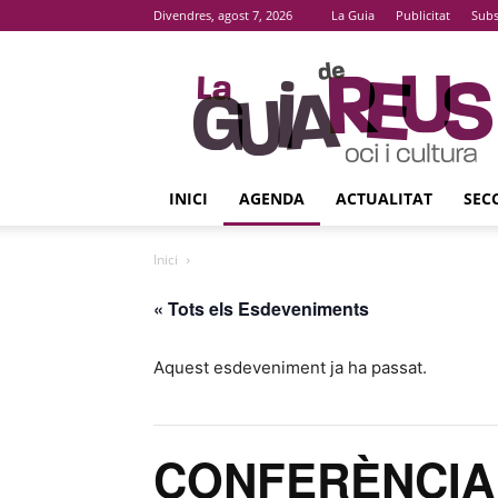
Divendres, agost 7, 2026
La Guia
Publicitat
Subs
La
Guia
De
Reus
INICI
AGENDA
ACTUALITAT
SEC
Inici
« Tots els Esdeveniments
Aquest esdeveniment ja ha passat.
CONFERÈNCIA ‘