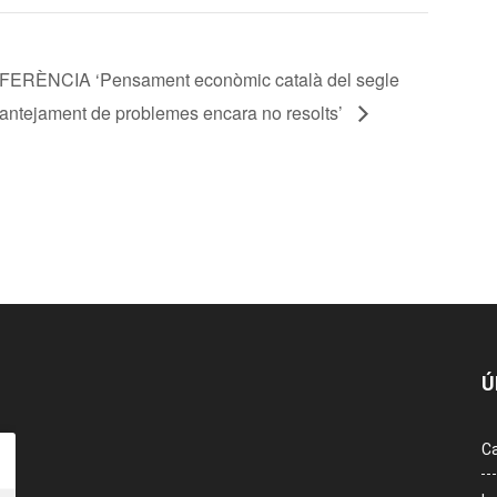
ERÈNCIA ‘Pensament econòmic català del segle
lantejament de problemes encara no resolts’
Ú
Ca