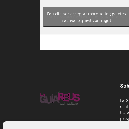
Feu clic per acceptar màrqueting galetes
https://www.facebook.com/guiadereus/
i activar aquest contingut
Sob
La G
d’in
traje
prog
Reus