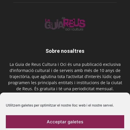
Sobre nosaltres
La Guia de Reus Cultura i Oci és una publicació exclusiva
d’informació cultural i de serveis amb més de 10 anys de
trajectòria, que aglutina tota l’activitat d’interès lúdic que
programen les principals entitats i institucions de la ciutat
de Reus. És gratuïta i té una periodicitat mensual.
Contactar-nos:
comercial@laguiadereus.com
Utilitzem galetes per optimitzar el nostre lloc web i el nostre servei.
Acceptar galetes
Segueix-nos