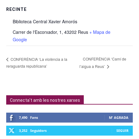
RECINTE
Biblioteca Central Xavier Amorós
Carrer de l'Escorxador, 1, 43202 Reus
+ Mapa de
Google
CONFERÈNCIA ‘Camí de
CONFERÈNCIA ‘La violència a la
reraguarda republicana’
l’aigua a Reus’
Connecta't amb les nostres xarxes
7,490
Fans
M' AGRADA
3,252
Seguidors
SEGUIR