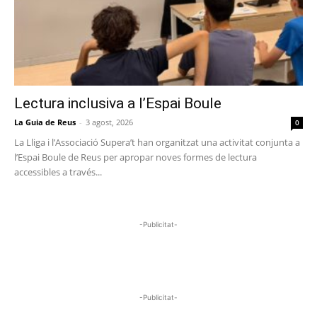
Lectura inclusiva a l’Espai Boule
La Guia de Reus
-
3 agost, 2026
0
La Lliga i l’Associació Supera’t han organitzat una activitat conjunta a
l’Espai Boule de Reus per apropar noves formes de lectura
accessibles a través...
-Publicitat-
-Publicitat-