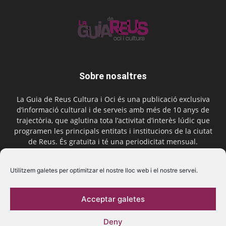
Sobre nosaltres
La Guia de Reus Cultura i Oci és una publicació exclusiva
d’informació cultural i de serveis amb més de 10 anys de
trajectòria, que aglutina tota l’activitat d’interès lúdic que
programen les principals entitats i institucions de la ciutat
de Reus. És gratuïta i té una periodicitat mensual.
Contactar-nos:
comercial@laguiadereus.com
Utilitzem galetes per optimitzar el nostre lloc web i el nostre servei.
Acceptar galetes
Segueix-nos
Deny