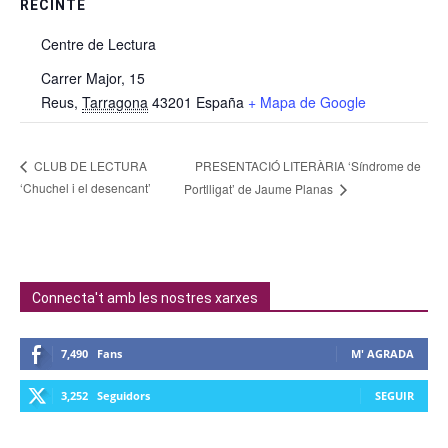
RECINTE
Centre de Lectura
Carrer Major, 15
Reus
,
Tarragona
43201
España
+ Mapa de Google
PRESENTACIÓ LITERÀRIA ‘Síndrome de
CLUB DE LECTURA
‘Chuchel i el desencant’
Portlligat’ de Jaume Planas
Connecta't amb les nostres xarxes
7,490
Fans
M' AGRADA
3,252
Seguidors
SEGUIR