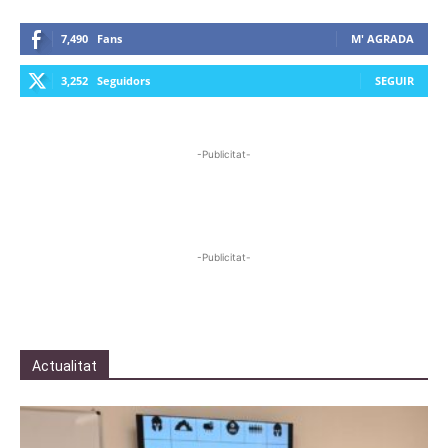
7,490
Fans
M' AGRADA
3,252
Seguidors
SEGUIR
-Publicitat-
-Publicitat-
Actualitat