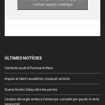
https://www.facebook.com/guiadereus/
i activar aquest contingut
ÚLTIMES NOTÍCIES
Cambrils acull el Festival ArtNus
Impuls al talent acadèmic, musical i artístic
Duana Suites Salou obre les portes
L’eclipsi del segle arriba a Catalunya: consells per gaudir-lo amb
seguretat