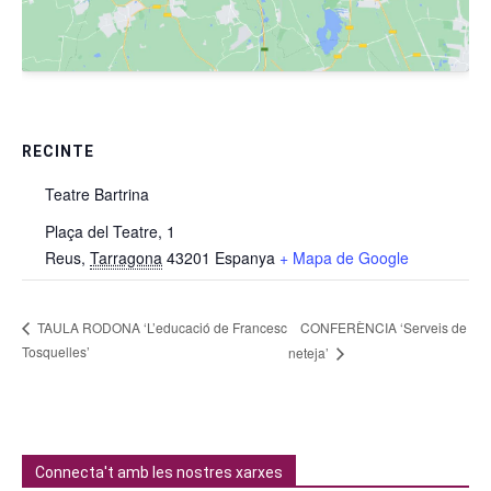
RECINTE
Teatre Bartrina
Plaça del Teatre, 1
Reus
,
Tarragona
43201
Espanya
+ Mapa de Google
CONFERÈNCIA ‘Serveis de
TAULA RODONA ‘L’educació de Francesc
Tosquelles’
neteja’
Connecta't amb les nostres xarxes