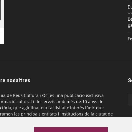
Du
L’
ga
Fe
re nosaltres
S
uia de Reus Cultura i Oci és una publicació exclusiva
formació cultural i de serveis amb més de 10 anys de
ctòria, que aglutina tota l’activitat d’interès lúdic que
ramen les principals entitats i institucions de la ciutat de
. És gratuïta i té una periodicitat mensual.