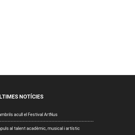
LTIMES NOTÍCIES
mbrils acull el Festival ArtNus
puls al talent acadèmic, musical i artístic