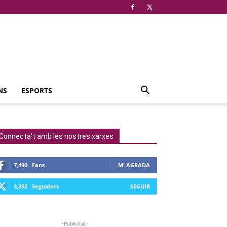
NS
ESPORTS
Connecta't amb les nostres xarxes
7,490
Fans
M' AGRADA
3,252
Seguidors
SEGUIR
-Publicitat-