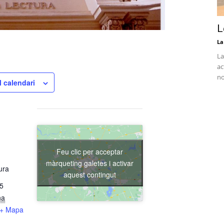
L
La
La
ac
no
l calendari
Feu clic per acceptar
màrqueting galetes i activar
ura
aquest contingut
15
na
+ Mapa