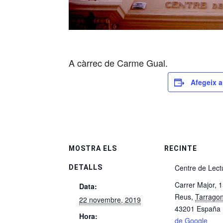
A càrrec de Carme Gual.
Afegeix a
MOSTRA ELS
RECINTE
Centre de Lect
DETALLS
Carrer Major, 
Data:
Reus
,
Tarrago
22 novembre, 2019
43201
España
Hora:
de Google