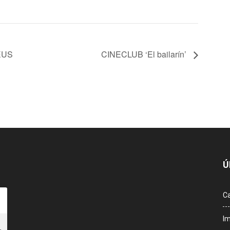
EUS
CINECLUB ‘El bailarín’
Ú
Ca
Im