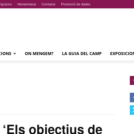
ripcions
Hemeroteca
Contacte
Protecció de dades
CIONS
ON MENGEM?
LA GUIA DEL CAMP
EXPOSICIO
Els objectius de