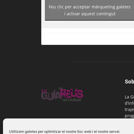
Feu clic per acceptar màrqueting galetes
https://www.facebook.com/guiadereus/
i activar aquest contingut
Sob
La G
d’in
traje
prog
Reus
Utilitzem galetes per optimitzar el nostre lloc web i el nostre servei.