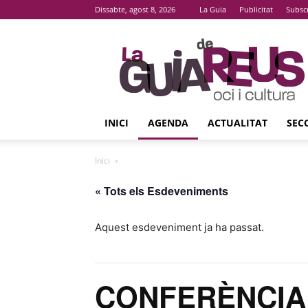
Dissabte, agost 8, 2026
La Guia
Publicitat
Subsc
La
Guia
De
Reus
INICI
AGENDA
ACTUALITAT
SEC
Inici
« Tots els Esdeveniments
Aquest esdeveniment ja ha passat.
CONFERÈNCIA ‘