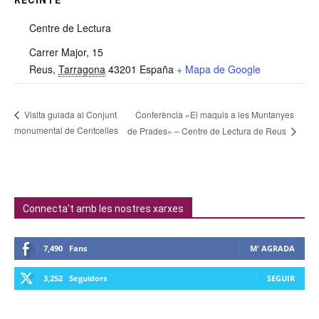
Centre de Lectura
Carrer Major, 15
Reus
,
Tarragona
43201
España
+ Mapa de Google
Conferència «El maquis a les Muntanyes
Visita guiada al Conjunt
monumental de Centcelles
de Prades» – Centre de Lectura de Reus
Connecta't amb les nostres xarxes
7,490
Fans
M' AGRADA
3,252
Seguidors
SEGUIR