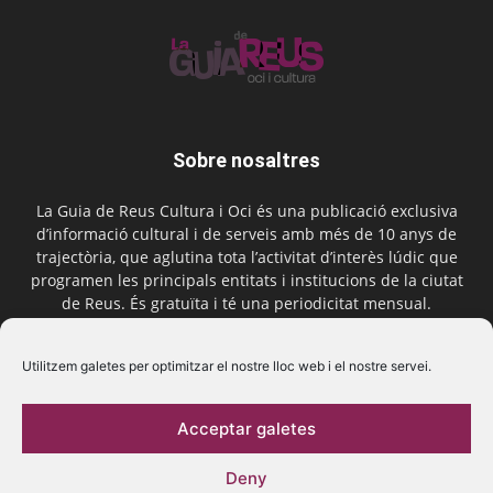
Sobre nosaltres
La Guia de Reus Cultura i Oci és una publicació exclusiva
d’informació cultural i de serveis amb més de 10 anys de
trajectòria, que aglutina tota l’activitat d’interès lúdic que
programen les principals entitats i institucions de la ciutat
de Reus. És gratuïta i té una periodicitat mensual.
Contactar-nos:
comercial@laguiadereus.com
Utilitzem galetes per optimitzar el nostre lloc web i el nostre servei.
Acceptar galetes
Segueix-nos
Deny