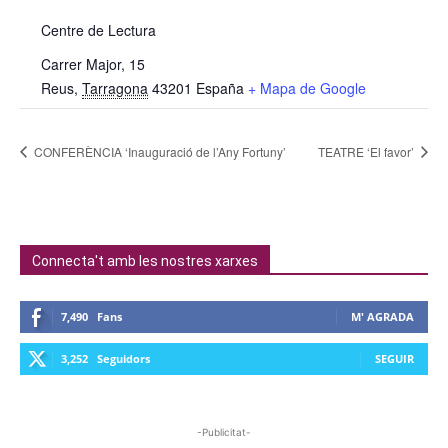
Centre de Lectura
Carrer Major, 15
Reus
,
Tarragona
43201
España
+ Mapa de Google
CONFERÈNCIA ‘Inauguració de l’Any Fortuny’
TEATRE ‘El favor’
Connecta't amb les nostres xarxes
7,490
Fans
M' AGRADA
3,252
Seguidors
SEGUIR
-Publicitat-