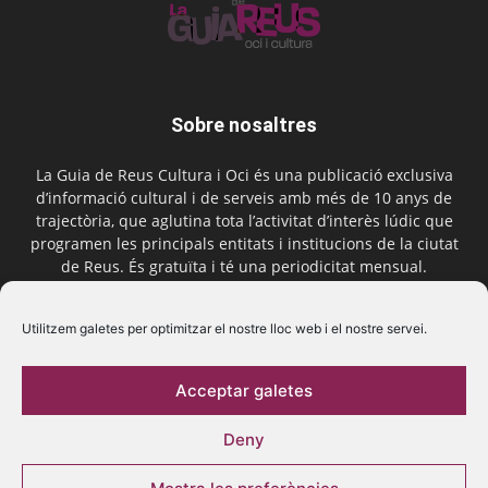
Sobre nosaltres
La Guia de Reus Cultura i Oci és una publicació exclusiva
d’informació cultural i de serveis amb més de 10 anys de
trajectòria, que aglutina tota l’activitat d’interès lúdic que
programen les principals entitats i institucions de la ciutat
de Reus. És gratuïta i té una periodicitat mensual.
Contactar-nos:
comercial@laguiadereus.com
Utilitzem galetes per optimitzar el nostre lloc web i el nostre servei.
Acceptar galetes
Segueix-nos
Deny