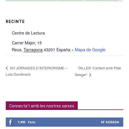
RECINTE
Centre de Lectura
Carrer Major, 15
Reus
,
Tarragona
43201
España
+ Mapa de Google
TALLER ‘Cantem amb Pete
XIV JORNADES D’INTERIORISME –
Lola Domènech
Seeger’
Connecta't amb les nostres xarxes
7,490
Fans
M' AGRADA