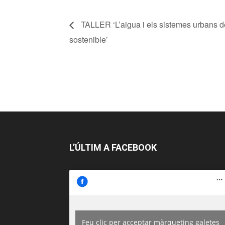
TALLER ‘L’aigua i els sistemes urbans d
sostenible’
L’ÚLTIM A FACEBOOK
Feu clic per acceptar màrqueting galetes