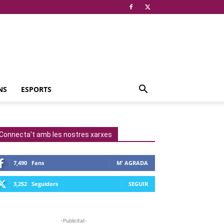
NS
ESPORTS
Connecta't amb les nostres xarxes
7,490
Fans
M' AGRADA
3,252
Seguidors
SEGUIR
-Publicitat-