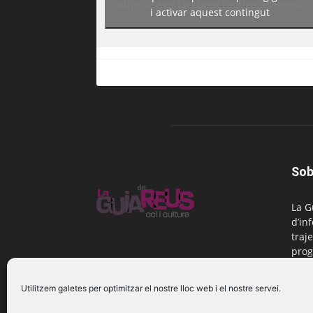
https://www.facebook.com/guiadereus/
i activar aquest contingut
Sob
La G
d’in
traje
prog
Reus
Utilitzem galetes per optimitzar el nostre lloc web i el nostre servei.
Cont