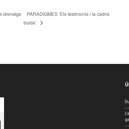
e drenatge
PARADIGMES ‘Els testimonis i la cadira
buida’
Ú
Du
L’
ga