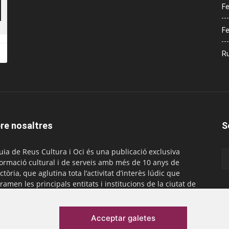
Fe
Fe
Ru
re nosaltres
S
uia de Reus Cultura i Oci és una publicació exclusiva
formació cultural i de serveis amb més de 10 anys de
ctòria, que aglutina tota l’activitat d’interès lúdic que
ramen les principals entitats i institucions de la ciutat de
. És gratuïta i té una periodicitat mensual.
actar-nos:
comercial@laguiadereus.com
Acceptar galetes