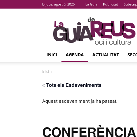
Dijous, agost 6, 2026
La Guia
Publicitat
Subscri
La
Guia
De
Reus
INICI
AGENDA
ACTUALITAT
SEC
Inici
« Tots els Esdeveniments
Aquest esdeveniment ja ha passat.
CONFERÈNCIA ‘