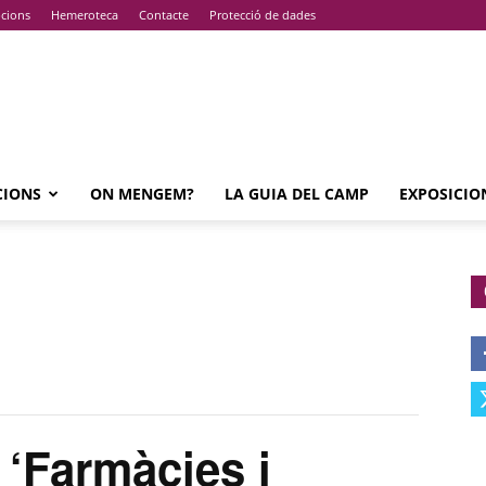
pcions
Hemeroteca
Contacte
Protecció de dades
CIONS
ON MENGEM?
LA GUIA DEL CAMP
EXPOSICIO
Farmàcies i