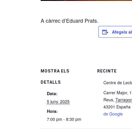
A càrrec d’Eduard Prats.
Afegeix al
MOSTRA ELS
RECINTE
Centre de Lect
DETALLS
Carrer Major, 
Data:
Reus
,
Tarrago
5 juny, 2025
43201
España
Hora:
de Google
7:00 pm - 8:30 pm