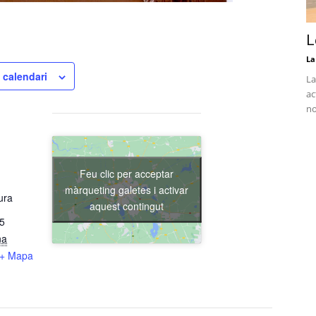
L
La
 calendari
La
ac
no
Feu clic per acceptar
màrqueting galetes i activar
ura
aquest contingut
15
na
+ Mapa