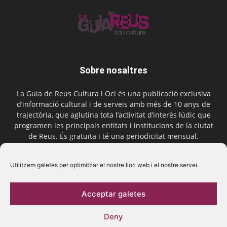
Sobre nosaltres
La Guia de Reus Cultura i Oci és una publicació exclusiva
d’informació cultural i de serveis amb més de 10 anys de
trajectòria, que aglutina tota l’activitat d’interès lúdic que
programen les principals entitats i institucions de la ciutat
de Reus. És gratuïta i té una periodicitat mensual.
Contactar-nos:
comercial@laguiadereus.com
Utilitzem galetes per optimitzar el nostre lloc web i el nostre servei.
Acceptar galetes
Segueix-nos
Deny