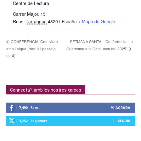
Centre de Lectura
Carrer Major, 15
Reus
,
Tarragona
43201
España
+ Mapa de Google
SETMANA SANTA – Conferència ‘La
CONFERÈNCIA ‘Com viure
amb l’aigua (roquís i passeig
Quaresma a la Catalunya del 2025’
nord)’
Connecta't amb les nostres xarxes
7,490
Fans
M' AGRADA
3,252
Seguidors
SEGUIR