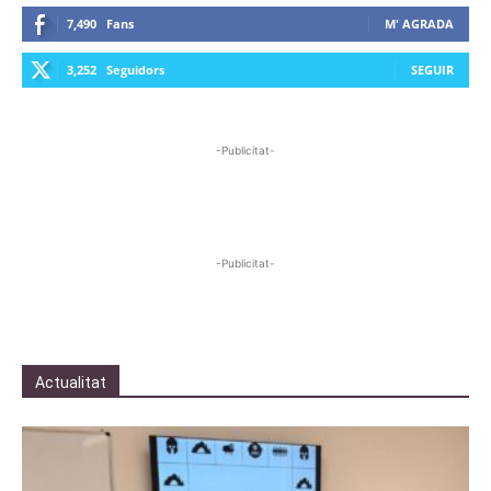
7,490
Fans
M' AGRADA
3,252
Seguidors
SEGUIR
-Publicitat-
-Publicitat-
Actualitat