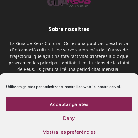
Sobre nosaltres
La Guia de Reus Cultura i Oci és una publicació exclusiva
d’informació cultural i de serveis amb més de 10 anys de
trajectòria, que aglutina tota l’activitat d’interès lúdic que
programen les principals entitats i institucions de la ciutat
de Reus. És gratuïta i té una periodicitat mensual.
Contactar-nos:
comercial@laguiadereus.com
Utilitzem galetes per optimitzar el nostre lloc web i el nostre servei.
Acceptar galetes
Segueix-nos
Deny
Mostra les preferències