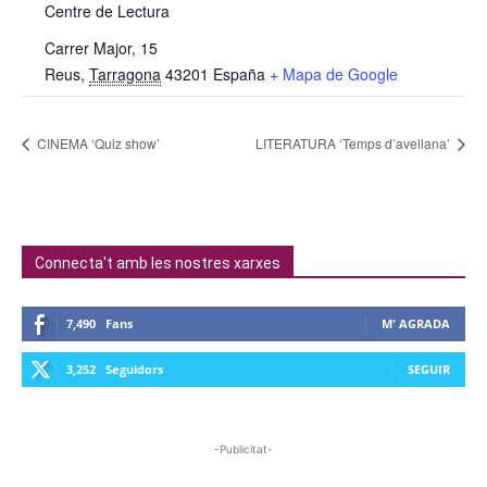
Centre de Lectura
Carrer Major, 15
Reus
,
Tarragona
43201
España
+ Mapa de Google
CINEMA ‘Quiz show’
LITERATURA ‘Temps d’avellana’
Connecta't amb les nostres xarxes
7,490
Fans
M' AGRADA
3,252
Seguidors
SEGUIR
-Publicitat-