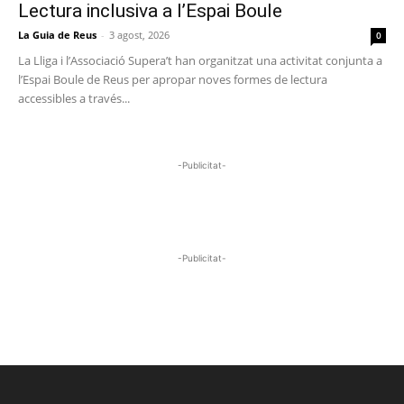
Lectura inclusiva a l’Espai Boule
La Guia de Reus
-
3 agost, 2026
0
La Lliga i l’Associació Supera’t han organitzat una activitat conjunta a
l’Espai Boule de Reus per apropar noves formes de lectura
accessibles a través...
-Publicitat-
-Publicitat-