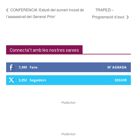
TRAPEZI –
CONFERÈNCIA ‘Estudi del sumari incoat de
l’assassinat del General Prim’
Programació d’avui
Connecta't amb les nostres xarxes
7,490
Fans
M' AGRADA
3,252
Seguidors
SEGUIR
-Publicitat-
-Publicitat-