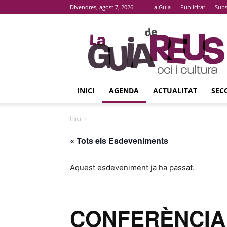
Divendres, agost 7, 2026
La Guia
Publicitat
Subs
La
Guia
De
Reus
INICI
AGENDA
ACTUALITAT
SEC
Inici
« Tots els Esdeveniments
Aquest esdeveniment ja ha passat.
CONFERÈNCIA ‘