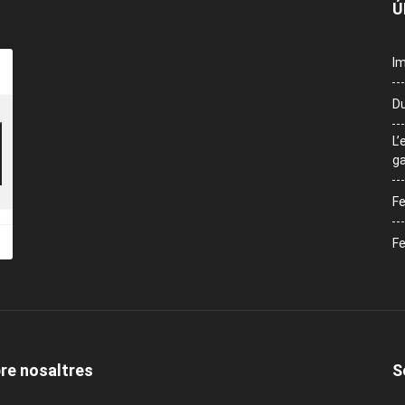
Ú
Im
Du
L’
ga
Fe
Fe
re nosaltres
S