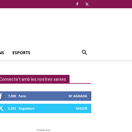
NS
ESPORTS
Connecta't amb les nostres xarxes
7,490
Fans
M' AGRADA
3,252
Seguidors
SEGUIR
-Publicitat-