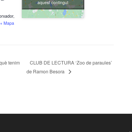
aquest contingut
orxador,
+ Mapa
què tenim
CLUB DE LECTURA ‘Zoo de paraules’
de Ramon Besora