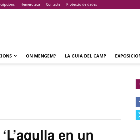
cripcions
Hemeroteca
Contacte
Protecció de dades
CIONS
ON MENGEM?
LA GUIA DEL CAMP
EXPOSICIO
L’agulla en un