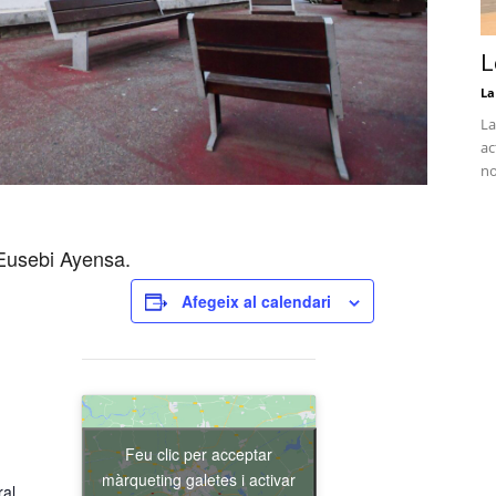
L
La
La
ac
no
 Eusebi Ayensa.
Afegeix al calendari
Feu clic per acceptar
màrqueting galetes i activar
ral