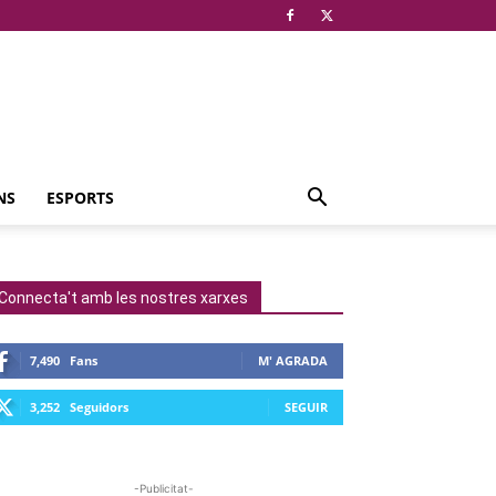
NS
ESPORTS
Connecta't amb les nostres xarxes
7,490
Fans
M' AGRADA
3,252
Seguidors
SEGUIR
-Publicitat-