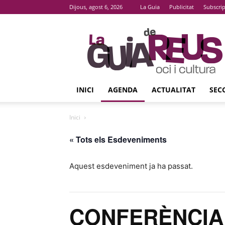
Dijous, agost 6, 2026
La Guia
Publicitat
Subscri
La
Guia
De
Reus
INICI
AGENDA
ACTUALITAT
SEC
Inici
« Tots els Esdeveniments
Aquest esdeveniment ja ha passat.
CONFERÈNCIA ‘