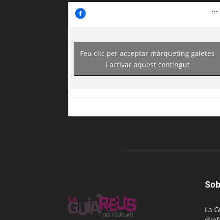
Feu clic per acceptar màrqueting galetes
https://www.facebook.com/guiadereus/
i activar aquest contingut
Sob
La G
d’in