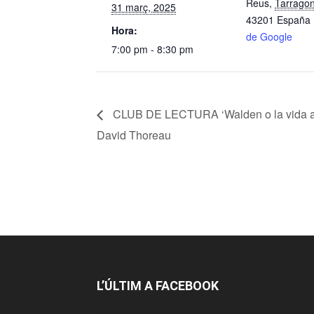
Reus
,
Tarrago
31 març, 2025
43201
España
Hora:
de Google
7:00 pm - 8:30 pm
CLUB DE LECTURA ‘Walden o la vida al
David Thoreau
L’ÚLTIM A FACEBOOK