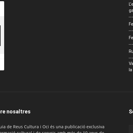
L’
ga
Fe
Fe
Ru
Vi
la
re nosaltres
S
uia de Reus Cultura i Oci és una publicació exclusiva
formació cultural i de serveis amb més de 10 anys de