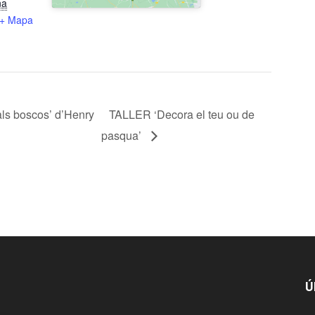
na
+ Mapa
s boscos’ d’Henry
TALLER ‘Decora el teu ou de
pasqua’
Ú