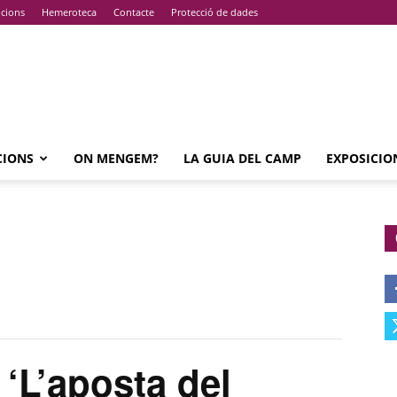
pcions
Hemeroteca
Contacte
Protecció de dades
CIONS
ON MENGEM?
LA GUIA DEL CAMP
EXPOSICIO
L’aposta del