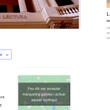
L
La
La
ac
no
ri
Feu clic per acceptar
màrqueting galetes i activar
ura
aquest contingut
15