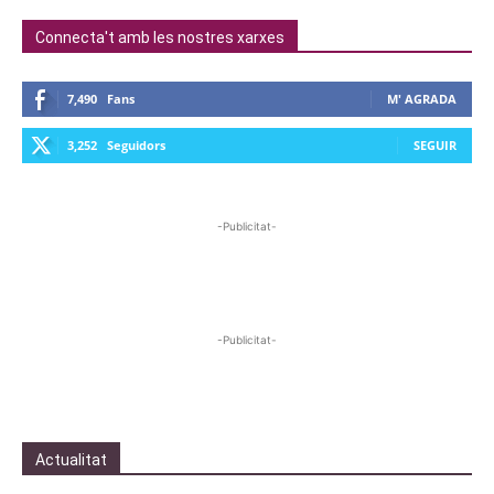
Connecta't amb les nostres xarxes
7,490
Fans
M' AGRADA
3,252
Seguidors
SEGUIR
-Publicitat-
-Publicitat-
Actualitat