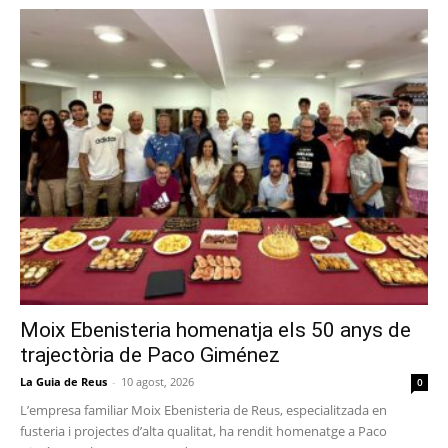
Moix Ebenisteria homenatja els 50 anys de
trajectòria de Paco Giménez
La Guia de Reus
-
10 agost, 2026
0
L’empresa familiar Moix Ebenisteria de Reus, especialitzada en
fusteria i projectes d’alta qualitat, ha rendit homenatge a Paco