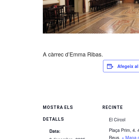
A càrrec d’Emma Ribas.
Afegeix al
MOSTRA ELS
RECINTE
El Círcol
DETALLS
Plaça Prim, 4. 
Data:
Reus.
+ Mapa 