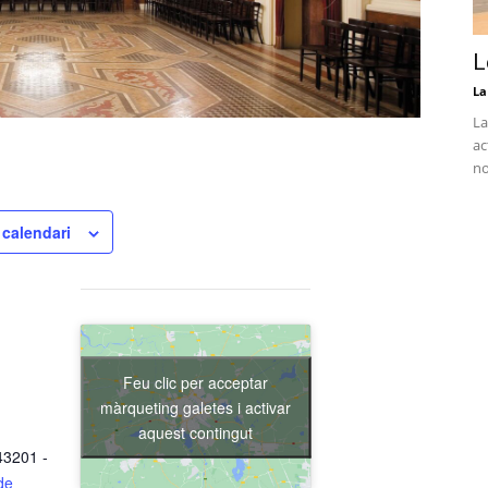
L
La
La
ac
no
 calendari
Feu clic per acceptar
màrqueting galetes i activar
aquest contingut
43201 -
de