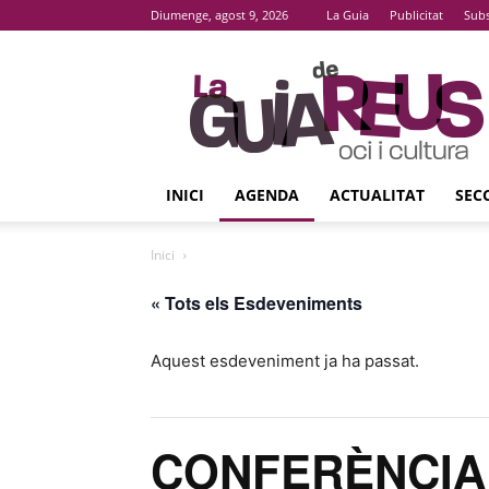
Diumenge, agost 9, 2026
La Guia
Publicitat
Subs
La
Guia
De
Reus
INICI
AGENDA
ACTUALITAT
SEC
Inici
« Tots els Esdeveniments
Aquest esdeveniment ja ha passat.
CONFERÈNCIA ‘