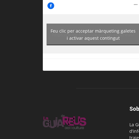
Feu clic per acceptar màrqueting galetes
https://www.facebook.com/guiadereus/
i activar aquest contingut
Sob
La G
d’in
traje