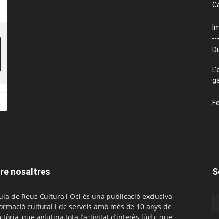
Ca
Im
Du
L’
ga
Fe
re nosaltres
S
uia de Reus Cultura i Oci és una publicació exclusiva
formació cultural i de serveis amb més de 10 anys de
ctòria, que aglutina tota l’activitat d’interès lúdic que