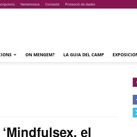
cripcions
Hemeroteca
Contacte
Protecció de dades
CIONS
ON MENGEM?
LA GUIA DEL CAMP
EXPOSICIO
Mindfulsex, el