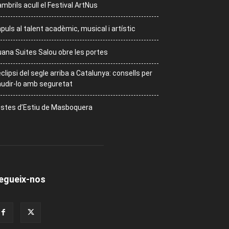
mbrils acull el Festival ArtNus
puls al talent acadèmic, musical i artístic
ana Suites Salou obre les portes
eclipsi del segle arriba a Catalunya: consells per
udir-lo amb seguretat
stes d’Estiu de Masboquera
egueix-nos