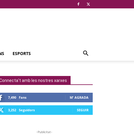
NS
ESPORTS
Connecta't amb les nostres xarxes
7,490
Fans
M' AGRADA
3,252
Seguidors
SEGUIR
-Publicitat-