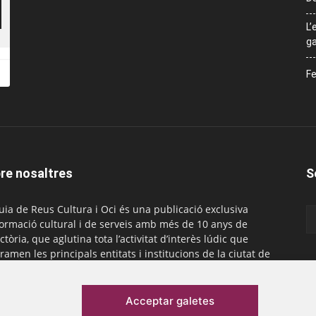
L’
ga
Fe
re nosaltres
S
uia de Reus Cultura i Oci és una publicació exclusiva
formació cultural i de serveis amb més de 10 anys de
ctòria, que aglutina tota l’activitat d’interès lúdic que
ramen les principals entitats i institucions de la ciutat de
. És gratuïta i té una periodicitat mensual.
actar-nos:
comercial@laguiadereus.com
Acceptar galetes