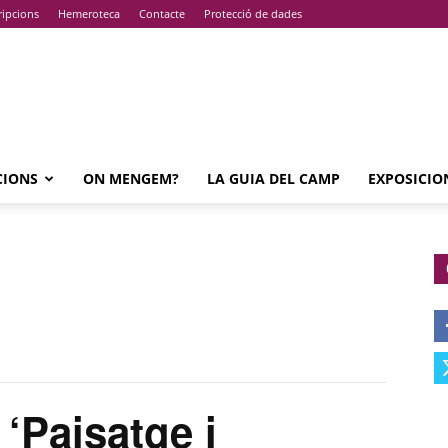
ripcions
Hemeroteca
Contacte
Protecció de dades
CIONS
ON MENGEM?
LA GUIA DEL CAMP
EXPOSICIO
Paisatge i