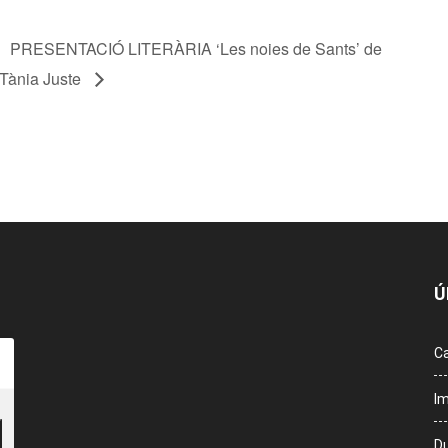
PRESENTACIÓ LITERÀRIA ‘Les noies de Sants’ de
Tània Juste
Ú
Ca
Im
Du