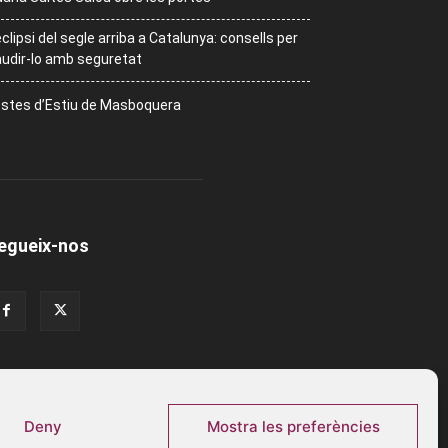
eclipsi del segle arriba a Catalunya: consells per
udir-lo amb seguretat
stes d’Estiu de Masboquera
egueix-nos
Deny
Mostra les preferències