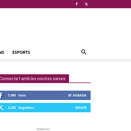
NS
ESPORTS
Connecta't amb les nostres xarxes
7,490
Fans
M' AGRADA
3,252
Seguidors
SEGUIR
-Publicitat-