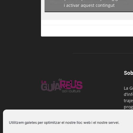
https://www.facebook.com/guiadereus/
i activar aquest contingut
Sob
La G
d’in
traje
prog
Reus
Utilitzem galetes per optimitzar el nostre lloc web i el nostre servei.
Cont