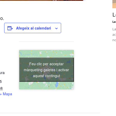
L
o.
La
Afegeix al calendari
La
ac
no
Feu clic per acceptar
màrqueting galetes i activar
ura
aquest contingut
15
na
+ Mapa