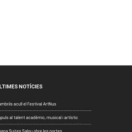
LTIMES NOTÍCIES
mbrils acull el Festival ArtNus
puls al talent acadèmic, musical i artístic
ana Suites Salou obre les portes