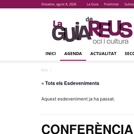
Dissabte, agost 8, 2026
La Guia
Publicitat
Subsc
La
Guia
De
Reus
INICI
AGENDA
ACTUALITAT
SEC
Inici
« Tots els Esdeveniments
Aquest esdeveniment ja ha passat.
CONFERÈNCIA ‘