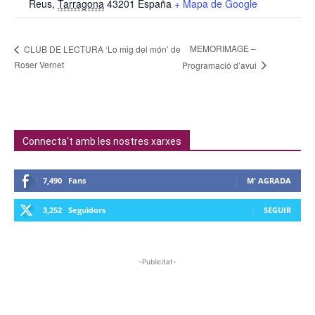
Reus
,
Tarragona
43201
España
+ Mapa de Google
MEMORIMAGE –
CLUB DE LECTURA ‘Lo mig del món’ de
Roser Vernet
Programació d’avui
Connecta't amb les nostres xarxes
7,490
Fans
M' AGRADA
3,252
Seguidors
SEGUIR
-Publicitat-