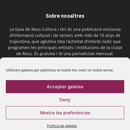
Sobre nosaltres
La Guia de Reus Cultura i Oci és una publicació exclusiva
d’informació cultural i de serveis amb més de 10 anys de
trajectòria, que aglutina tota l’activitat d’interès lúdic que
programen les principals entitats i institucions de la ciutat
de Reus. És gratuïta i té una periodicitat mensual.
Contactar-nos:
comercial@laguiadereus.com
Utilitzem galetes per optimitzar el nostre lloc web i el nostre servei.
Acceptar galetes
Segueix-nos
Deny
Mostra les preferències
Política de galetes
© 2016 La Guia de Reus | Creada per Be Marketing