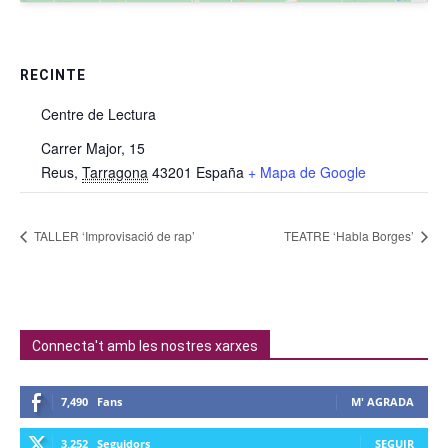
RECINTE
Centre de Lectura
Carrer Major, 15
Reus
,
Tarragona
43201
España
+ Mapa de Google
TALLER ‘Improvisació de rap’
TEATRE ‘Habla Borges’
Connecta't amb les nostres xarxes
7,490
Fans
M' AGRADA
3,252
Seguidors
SEGUIR