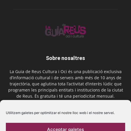
Sobre nosaltres
La Guia de Reus Cultura i Oci és una publicació exclusiva
d’informació cultural i de serveis amb més de 10 anys de
trajectòria, que aglutina tota l’activitat d’interès lúdic que
programen les principals entitats i institucions de la ciutat
de Reus. És gratuïta i té una periodicitat mensual.
Contactar-nos:
comercial@laguiadereus.com
Utilitzem galetes per optimitzar el nostre lloc web i el nostre servei.
Acceptar galetes
Segueix-nos