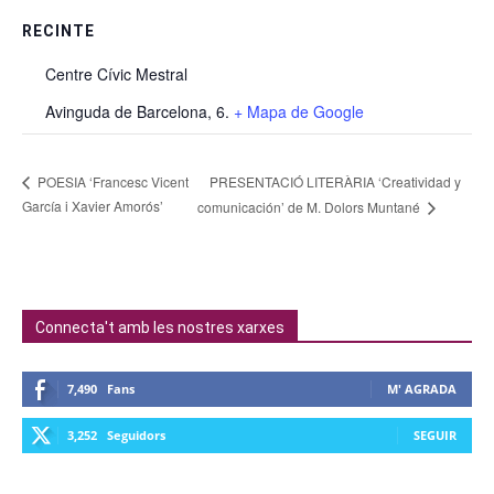
RECINTE
Centre Cívic Mestral
Avinguda de Barcelona, 6.
+ Mapa de Google
PRESENTACIÓ LITERÀRIA ‘Creatividad y
POESIA ‘Francesc Vicent
García i Xavier Amorós’
comunicación’ de M. Dolors Muntané
Connecta't amb les nostres xarxes
7,490
Fans
M' AGRADA
3,252
Seguidors
SEGUIR