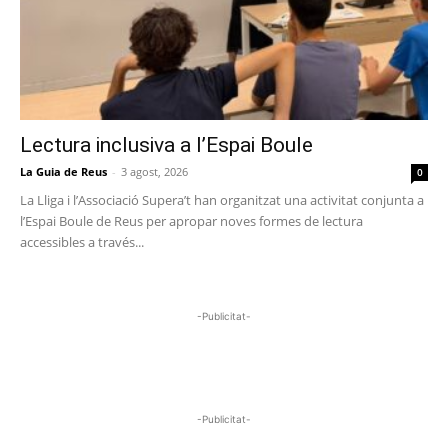
Lectura inclusiva a l’Espai Boule
La Guia de Reus
-
3 agost, 2026
0
La Lliga i l’Associació Supera’t han organitzat una activitat conjunta a
l’Espai Boule de Reus per apropar noves formes de lectura
accessibles a través...
-Publicitat-
-Publicitat-