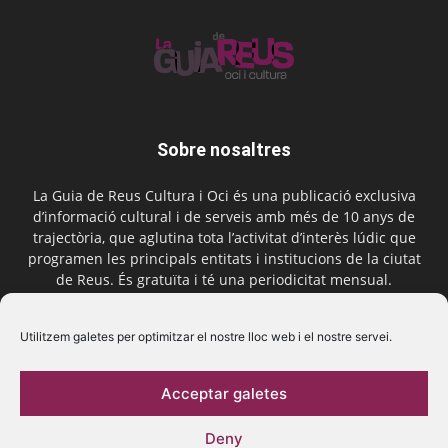
Sobre nosaltres
La Guia de Reus Cultura i Oci és una publicació exclusiva
d’informació cultural i de serveis amb més de 10 anys de
trajectòria, que aglutina tota l’activitat d’interès lúdic que
programen les principals entitats i institucions de la ciutat
de Reus. És gratuïta i té una periodicitat mensual.
Contactar-nos:
comercial@laguiadereus.com
Utilitzem galetes per optimitzar el nostre lloc web i el nostre servei.
Acceptar galetes
Segueix-nos
Deny