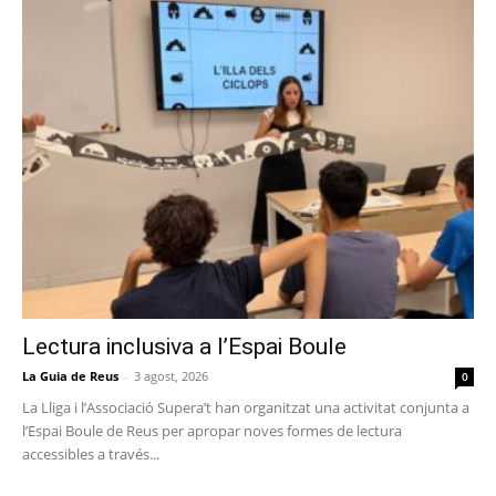
Lectura inclusiva a l’Espai Boule
La Guia de Reus
-
3 agost, 2026
0
La Lliga i l’Associació Supera’t han organitzat una activitat conjunta a
l’Espai Boule de Reus per apropar noves formes de lectura
accessibles a través...