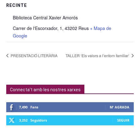
RECINTE
Biblioteca Central Xavier Amorós
Carrer de l'Escorxador, 1, 43202 Reus
+ Mapa de
Google
PRESENTACIÓ LITERÀRIA
TALLER ‘Els valors a l’entorn familiar’
Connecta't amb les nostres xarxes
7,490
Fans
M' AGRADA
3,252
Seguidors
SEGUIR