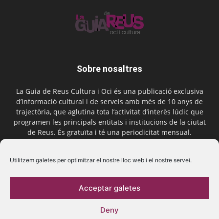
Sobre nosaltres
La Guia de Reus Cultura i Oci és una publicació exclusiva
d’informació cultural i de serveis amb més de 10 anys de
trajectòria, que aglutina tota l’activitat d’interès lúdic que
programen les principals entitats i institucions de la ciutat
de Reus. És gratuïta i té una periodicitat mensual.
Contactar-nos:
comercial@laguiadereus.com
Utilitzem galetes per optimitzar el nostre lloc web i el nostre servei.
Acceptar galetes
Segueix-nos
Deny