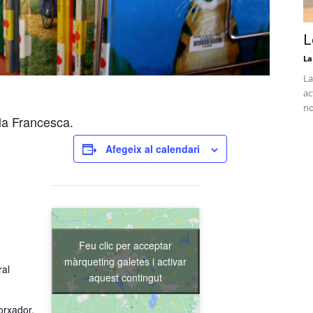
L
La
La
ac
no
la Francesca.
Afegeix al calendari
Feu clic per acceptar
màrqueting galetes i activar
ral
aquest contingut
orxador,