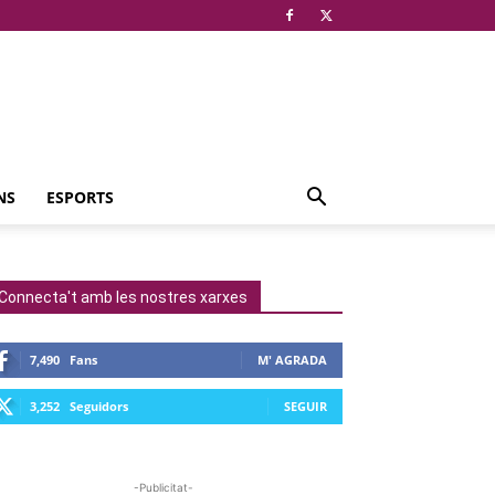
NS
ESPORTS
Connecta't amb les nostres xarxes
7,490
Fans
M' AGRADA
3,252
Seguidors
SEGUIR
-Publicitat-