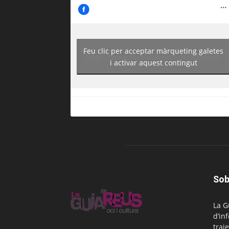
Feu clic per acceptar màrqueting galetes
https://www.facebook.com/guiadereus/
i activar aquest contingut
Sob
La G
d’in
traje