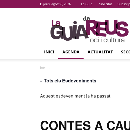
Dijous, agost 6, 2026
La Guia
Publicitat
Subscri
La
Guia
De
Reus
INICI
AGENDA
ACTUALITAT
SEC
Inici
« Tots els Esdeveniments
Aquest esdeveniment ja ha passat.
CONTES A CA