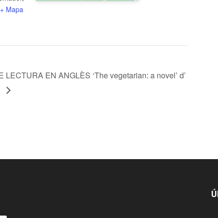
+ Mapa
 LECTURA EN ANGLÈS ‘The vegetarian: a novel’ d’
g
Ú