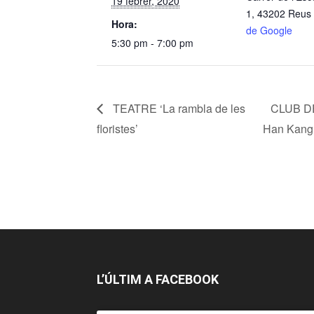
19 febrer, 2020
1, 43202 Reus
Hora:
de Google
5:30 pm - 7:00 pm
TEATRE ‘La rambla de les
CLUB DE
floristes’
Han Kan
L’ÚLTIM A FACEBOOK