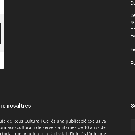
Du
L’
ga
Fe
Fe
Ru
re nosaltres
S
uia de Reus Cultura i Oci és una publicació exclusiva
formació cultural i de serveis amb més de 10 anys de
ctòria, que aglutina tota l’activitat d’interès lúdic que