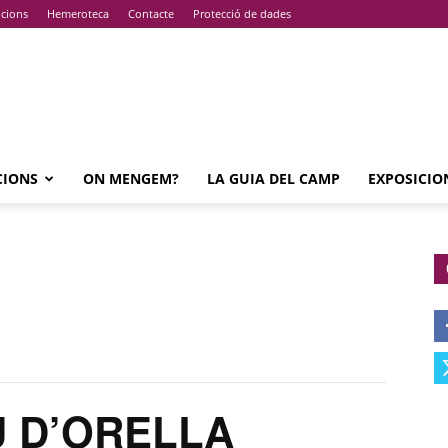
pcions
Hemeroteca
Contacte
Protecció de dades
CIONS
ON MENGEM?
LA GUIA DEL CAMP
EXPOSICIO
U D’ORELLA