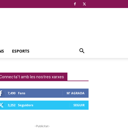
NS
ESPORTS
Connecta't amb les nostres xarxes
7,490
Fans
M' AGRADA
3,252
Seguidors
SEGUIR
-Publicitat-