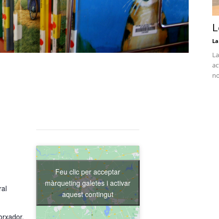
L
La
La
ac
no
Feu clic per acceptar
màrqueting galetes i activar
ral
aquest contingut
orxador,