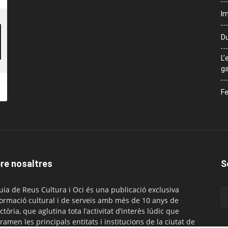
Im
Du
L’
ga
Fe
re nosaltres
S
uia de Reus Cultura i Oci és una publicació exclusiva
formació cultural i de serveis amb més de 10 anys de
ctòria, que aglutina tota l’activitat d’interès lúdic que
ramen les principals entitats i institucions de la ciutat de