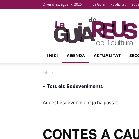
Divendres, agost 7, 2026
La Guia
Publicitat
Subs
La
Guia
De
Reus
INICI
AGENDA
ACTUALITAT
SEC
Inici
« Tots els Esdeveniments
Aquest esdeveniment ja ha passat.
CONTES A CA