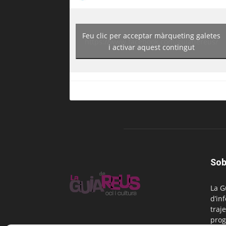
Feu clic per acceptar màrqueting galetes
https://www.facebook.com/guiadereus/
i activar aquest contingut
Sob
La G
d’in
traje
prog