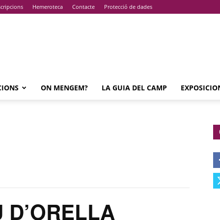
cripcions
Hemeroteca
Contacte
Protecció de dades
CIONS
ON MENGEM?
LA GUIA DEL CAMP
EXPOSICIO
U D’ORELLA