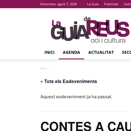
Divendres, agost 7, 2026
La Guia
Publicitat
Subs
La
Guia
De
Reus
INICI
AGENDA
ACTUALITAT
SEC
Inici
« Tots els Esdeveniments
Aquest esdeveniment ja ha passat.
CONTES A CA