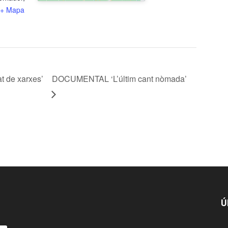
+ Mapa
t de xarxes’
DOCUMENTAL ‘L’últim cant nòmada’
Ú