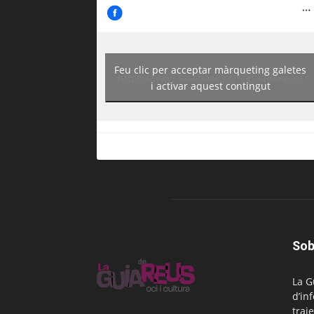
Feu clic per acceptar màrqueting galetes
https://www.facebook.com/guiadereus/
i activar aquest contingut
Sob
La G
d’in
traje