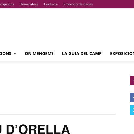
cripcions
Hemeroteca
Contacte
Protecció de dades
CIONS
ON MENGEM?
LA GUIA DEL CAMP
EXPOSICIO
U D’ORELLA