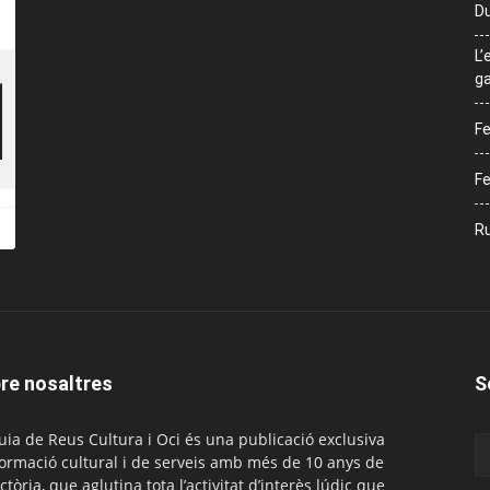
Du
L’
ga
Fe
Fe
Ru
re nosaltres
S
uia de Reus Cultura i Oci és una publicació exclusiva
formació cultural i de serveis amb més de 10 anys de
ctòria, que aglutina tota l’activitat d’interès lúdic que