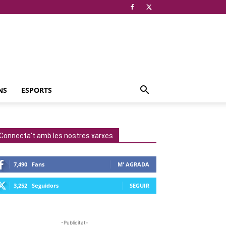
NS
ESPORTS
Connecta't amb les nostres xarxes
7,490
Fans
M' AGRADA
3,252
Seguidors
SEGUIR
-Publicitat-