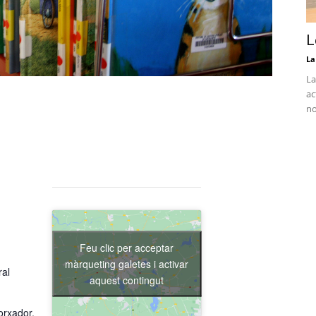
L
La
La
ac
no
Feu clic per acceptar
màrqueting galetes i activar
ral
aquest contingut
orxador,