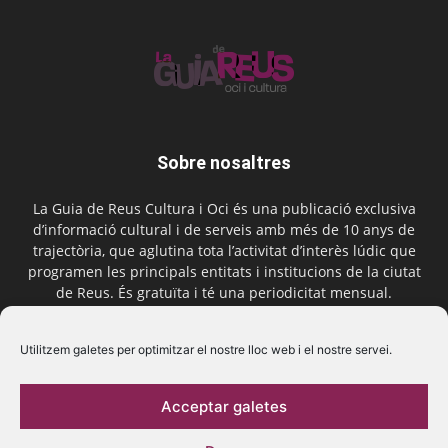
Sobre nosaltres
La Guia de Reus Cultura i Oci és una publicació exclusiva
d’informació cultural i de serveis amb més de 10 anys de
trajectòria, que aglutina tota l’activitat d’interès lúdic que
programen les principals entitats i institucions de la ciutat
de Reus. És gratuïta i té una periodicitat mensual.
Contactar-nos:
comercial@laguiadereus.com
Utilitzem galetes per optimitzar el nostre lloc web i el nostre servei.
Acceptar galetes
Segueix-nos