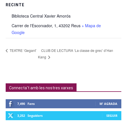
RECINTE
Biblioteca Central Xavier Amorós
Carrer de l'Escorxador, 1, 43202 Reus
+ Mapa de
Google
CLUB DE LECTURA ‘La classe de grec’ d’Han
TEATRE ‘Gegant’
Kang
Connecta't amb les nostres xarxes
7,490
Fans
M' AGRADA
3,252
Seguidors
SEGUIR