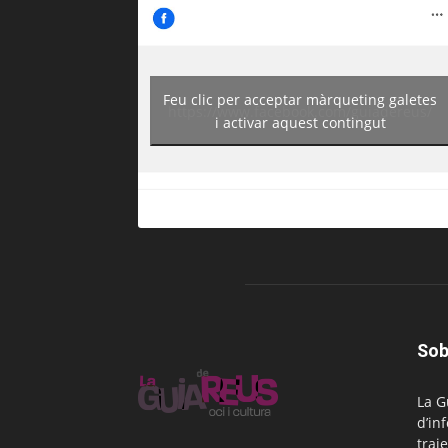
Feu clic per acceptar màrqueting galetes
https://www.facebook.com/guiadereus/
i activar aquest contingut
Sob
La G
d’in
traje