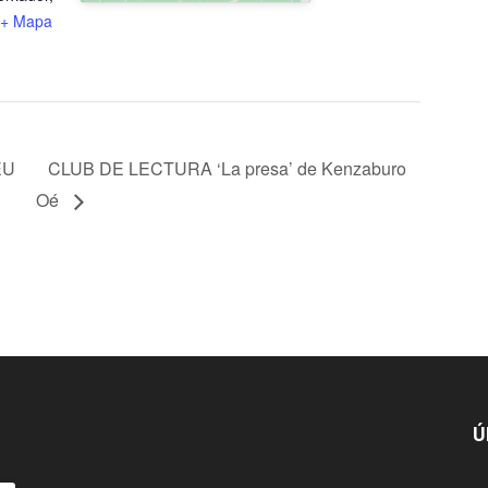
+ Mapa
EU
CLUB DE LECTURA ‘La presa’ de Kenzaburo
Oé
Ú