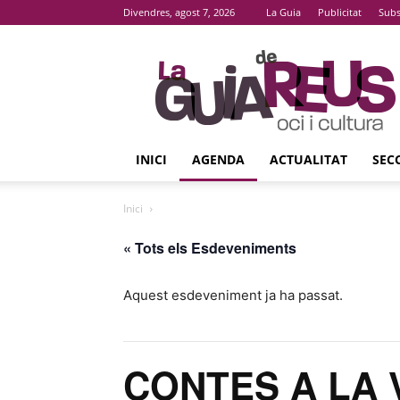
Divendres, agost 7, 2026
La Guia
Publicitat
Subs
La
Guia
De
Reus
INICI
AGENDA
ACTUALITAT
SEC
Inici
« Tots els Esdeveniments
Aquest esdeveniment ja ha passat.
CONTES A LA 