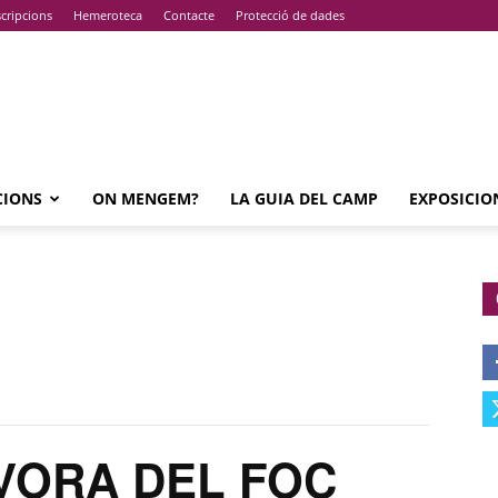
cripcions
Hemeroteca
Contacte
Protecció de dades
CIONS
ON MENGEM?
LA GUIA DEL CAMP
EXPOSICIO
VORA DEL FOC