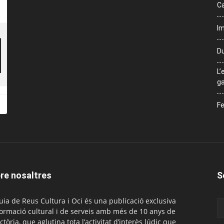
Ca
Im
Du
L’
ga
Fe
re nosaltres
S
uia de Reus Cultura i Oci és una publicació exclusiva
formació cultural i de serveis amb més de 10 anys de
ctòria, que aglutina tota l’activitat d’interès lúdic que