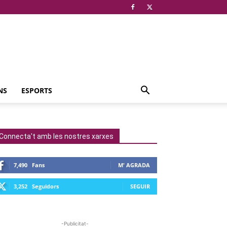
NS
ESPORTS
Connecta't amb les nostres xarxes
7,490
Fans
M' AGRADA
3,252
Seguidors
SEGUIR
-Publicitat-