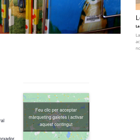
L
La
La
ac
no
Feu clic per acceptar
màrqueting galetes i activar
ral
aquest contingut
orxador,