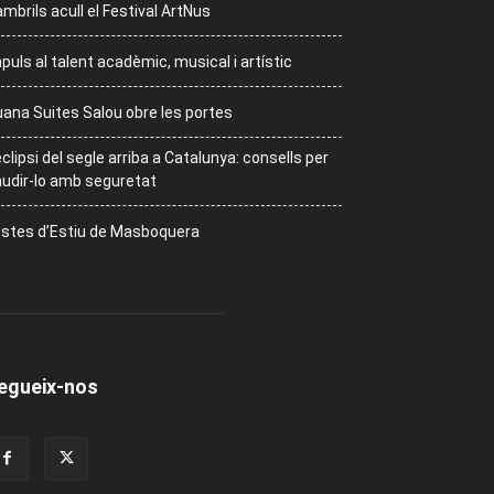
mbrils acull el Festival ArtNus
puls al talent acadèmic, musical i artístic
ana Suites Salou obre les portes
eclipsi del segle arriba a Catalunya: consells per
udir-lo amb seguretat
stes d’Estiu de Masboquera
egueix-nos