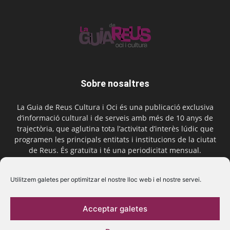
Sobre nosaltres
La Guia de Reus Cultura i Oci és una publicació exclusiva
d’informació cultural i de serveis amb més de 10 anys de
trajectòria, que aglutina tota l’activitat d’interès lúdic que
programen les principals entitats i institucions de la ciutat
de Reus. És gratuïta i té una periodicitat mensual.
Contactar-nos:
comercial@laguiadereus.com
Utilitzem galetes per optimitzar el nostre lloc web i el nostre servei.
Acceptar galetes
Segueix-nos