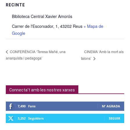
RECINTE
Biblioteca Central Xavier Amorós
Carrer de l'Escorxador, 1, 43202 Reus
+ Mapa de
Google
CINEMA ‘Amb la mort als
CONFERÈNCIA ‘Teresa Mañé, una
anarquista i pedagoga’
talons’
Connecta't amb les nostres xarxes
7,490
Fans
M' AGRADA
3,252
Seguidors
SEGUIR