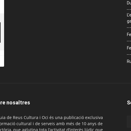
Du
L’
ga
Fe
Fe
Ru
re nosaltres
S
uia de Reus Cultura i Oci és una publicació exclusiva
formació cultural i de serveis amb més de 10 anys de
ctòria, que aglutina tota l’activitat d’interès lúdic que