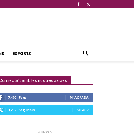
NS
ESPORTS
Connecta't amb les nostres xarxes
7,490
Fans
M' AGRADA
3,252
Seguidors
SEGUIR
-Publicitat-