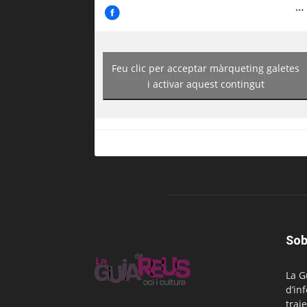
Feu clic per acceptar màrqueting galetes
https://www.facebook.com/guiadereus/
i activar aquest contingut
Sob
La G
d’in
traje