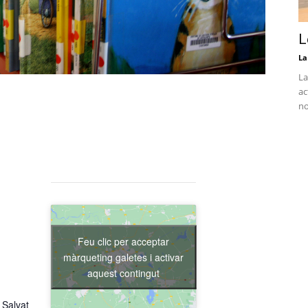
L
La
La
ac
no
Feu clic per acceptar
màrqueting galetes i activar
aquest contingut
 Salvat