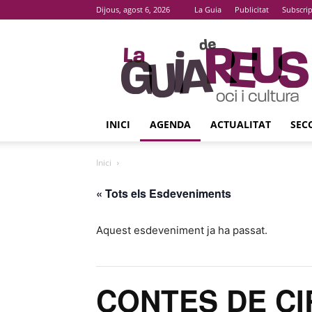
Dijous, agost 6, 2026
La Guia
Publicitat
Subscri
La
Guia
De
Reus
INICI
AGENDA
ACTUALITAT
SEC
Inici
« Tots els Esdeveniments
Aquest esdeveniment ja ha passat.
CONTES DE CI