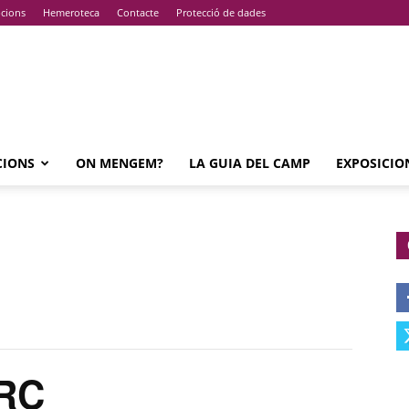
pcions
Hemeroteca
Contacte
Protecció de dades
CIONS
ON MENGEM?
LA GUIA DEL CAMP
EXPOSICIO
RC