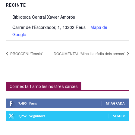
RECINTE
Biblioteca Central Xavier Amorós
Carrer de l'Escorxador, 1, 43202 Reus
+ Mapa de
Google
PROSCENI ‘Tensió’
DOCUMENTAL ‘Mina i la ràdio dels presos’
Connecta't amb les nostres xarxes
7,490
Fans
M' AGRADA
3,252
Seguidors
SEGUIR