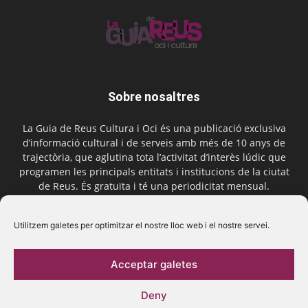
Sobre nosaltres
La Guia de Reus Cultura i Oci és una publicació exclusiva
d’informació cultural i de serveis amb més de 10 anys de
trajectòria, que aglutina tota l’activitat d’interès lúdic que
programen les principals entitats i institucions de la ciutat
de Reus. És gratuïta i té una periodicitat mensual.
Contactar-nos:
comercial@laguiadereus.com
Utilitzem galetes per optimitzar el nostre lloc web i el nostre servei.
Acceptar galetes
Segueix-nos
Deny