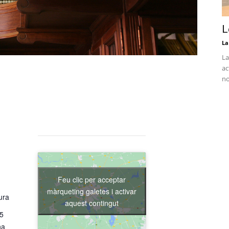
L
La
La
ac
no
Feu clic per acceptar
màrqueting galetes i activar
ura
aquest contingut
15
na