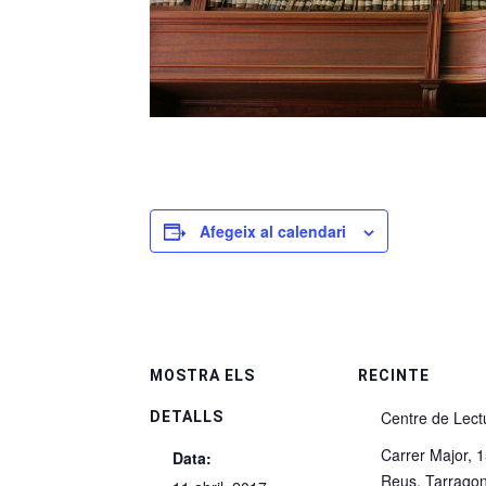
Afegeix al calendari
MOSTRA ELS
RECINTE
Centre de Lect
DETALLS
Carrer Major, 
Data:
Reus
,
Tarrago