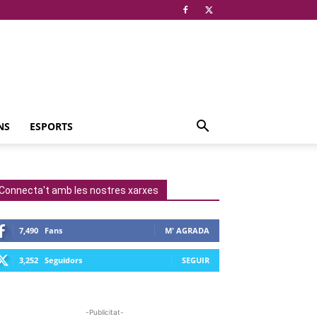
NS
ESPORTS
Connecta't amb les nostres xarxes
7,490
Fans
M' AGRADA
3,252
Seguidors
SEGUIR
-Publicitat-