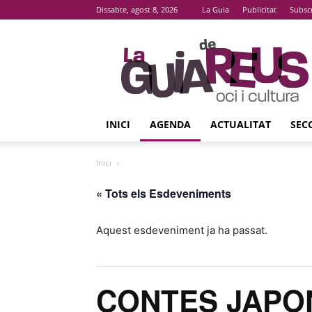
Dissabte, agost 8, 2026
La Guia
Publicitat
Subsc
La
Guia
De
Reus
INICI
AGENDA
ACTUALITAT
SEC
Inici
« Tots els Esdeveniments
Aquest esdeveniment ja ha passat.
CONTES JAPO