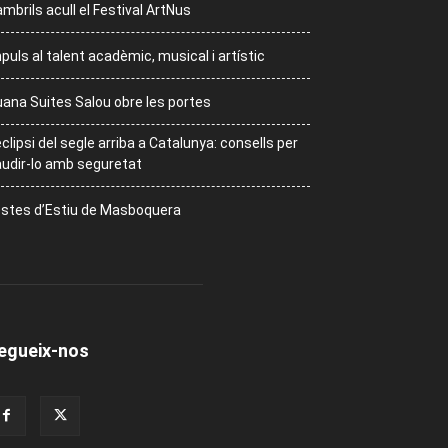
mbrils acull el Festival ArtNus
puls al talent acadèmic, musical i artístic
ana Suites Salou obre les portes
eclipsi del segle arriba a Catalunya: consells per
udir-lo amb seguretat
stes d’Estiu de Masboquera
egueix-nos