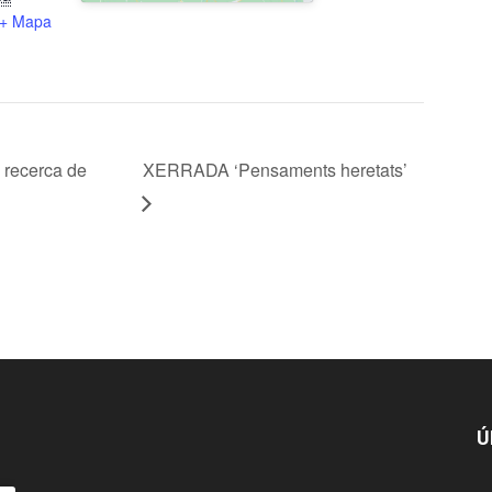
+ Mapa
 recerca de
XERRADA ‘Pensaments heretats’
Ú