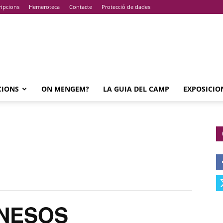
ripcions
Hemeroteca
Contacte
Protecció de dades
CIONS
ON MENGEM?
LA GUIA DEL CAMP
EXPOSICIO
NESOS