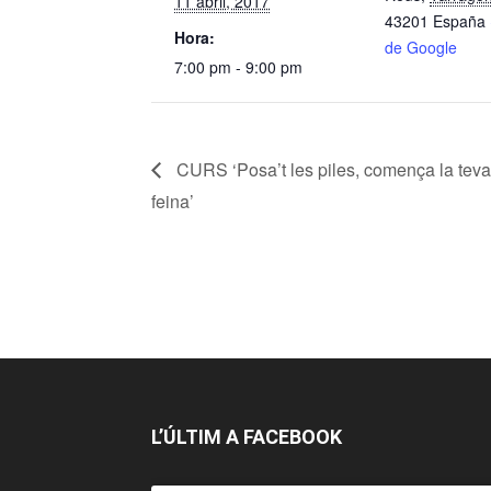
11 abril, 2017
43201
España
Hora:
de Google
7:00 pm - 9:00 pm
CURS ‘Posa’t les piles, comença la teva
feina’
L’ÚLTIM A FACEBOOK