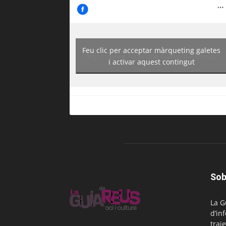
Feu clic per acceptar màrqueting galetes
https://www.facebook.com/guiadereus/
i activar aquest contingut
Sob
La G
d’in
traje