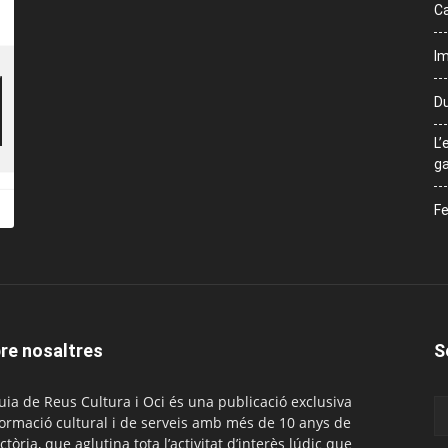
Ca
Im
Du
L’
ga
Fe
re nosaltres
S
uia de Reus Cultura i Oci és una publicació exclusiva
formació cultural i de serveis amb més de 10 anys de
ctòria, que aglutina tota l’activitat d’interès lúdic que