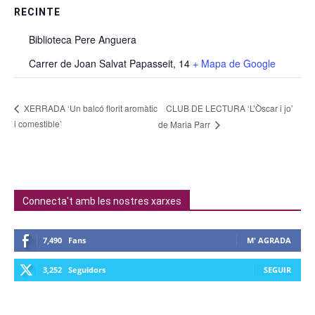
RECINTE
Biblioteca Pere Anguera
Carrer de Joan Salvat Papasseit, 14
+ Mapa de Google
CLUB DE LECTURA ‘L’Òscar i jo’
XERRADA ‘Un balcó florit aromàtic
i comestible’
de Maria Parr
Connecta't amb les nostres xarxes
7,490
Fans
M' AGRADA
3,252
Seguidors
SEGUIR