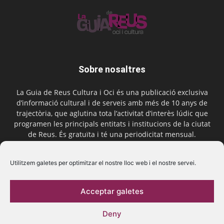
Sobre nosaltres
La Guia de Reus Cultura i Oci és una publicació exclusiva
d’informació cultural i de serveis amb més de 10 anys de
trajectòria, que aglutina tota l’activitat d’interès lúdic que
programen les principals entitats i institucions de la ciutat
de Reus. És gratuïta i té una periodicitat mensual.
Contactar-nos:
comercial@laguiadereus.com
Utilitzem galetes per optimitzar el nostre lloc web i el nostre servei.
Acceptar galetes
Segueix-nos
Deny