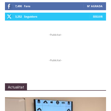
7,490
Fans
M' AGRADA
3,252
Seguidors
SEGUIR
-Publicitat-
-Publicitat-
Actualitat