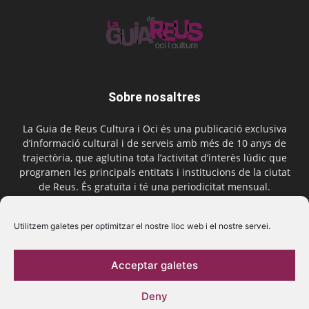
Sobre nosaltres
La Guia de Reus Cultura i Oci és una publicació exclusiva
d’informació cultural i de serveis amb més de 10 anys de
trajectòria, que aglutina tota l’activitat d’interès lúdic que
programen les principals entitats i institucions de la ciutat
de Reus. És gratuïta i té una periodicitat mensual.
Contactar-nos:
comercial@laguiadereus.com
Utilitzem galetes per optimitzar el nostre lloc web i el nostre servei.
Acceptar galetes
Segueix-nos
Deny