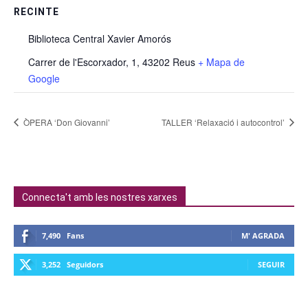
RECINTE
Biblioteca Central Xavier Amorós
Carrer de l'Escorxador, 1, 43202 Reus
+ Mapa de
Google
ÒPERA ‘Don Giovanni’
TALLER ‘Relaxació i autocontrol’
Connecta't amb les nostres xarxes
7,490
Fans
M' AGRADA
3,252
Seguidors
SEGUIR