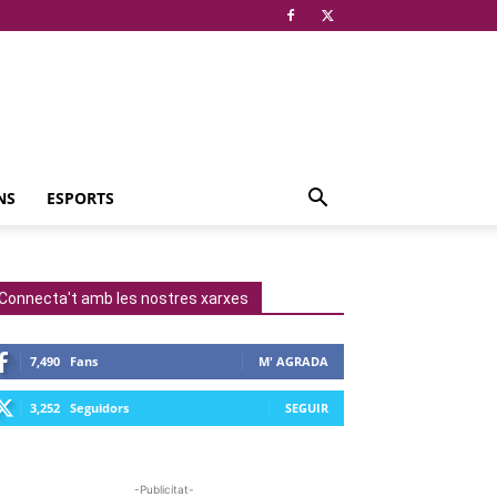
NS
ESPORTS
Connecta't amb les nostres xarxes
7,490
Fans
M' AGRADA
3,252
Seguidors
SEGUIR
-Publicitat-