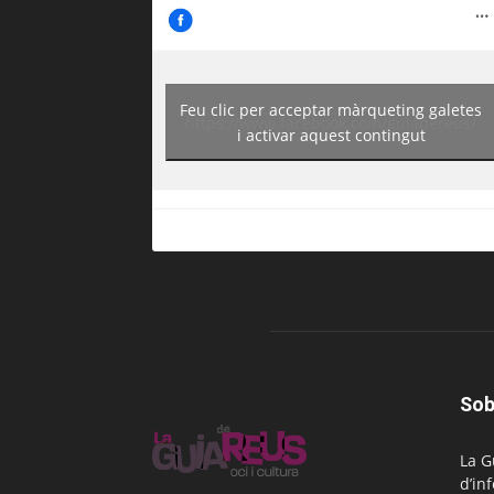
Feu clic per acceptar màrqueting galetes
https://www.facebook.com/guiadereus/
i activar aquest contingut
Sob
La G
d’in