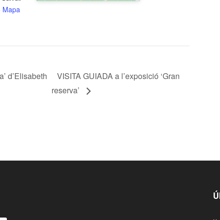
+ Mapa
’ d’Elisabeth
VISITA GUIADA a l’exposició ‘Gran
reserva’
Ú