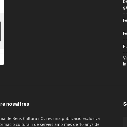
L’
ga
Fe
Fe
Ru
Vi
la
re nosaltres
S
uia de Reus Cultura i Oci és una publicació exclusiva
formació cultural i de serveis amb més de 10 anys de