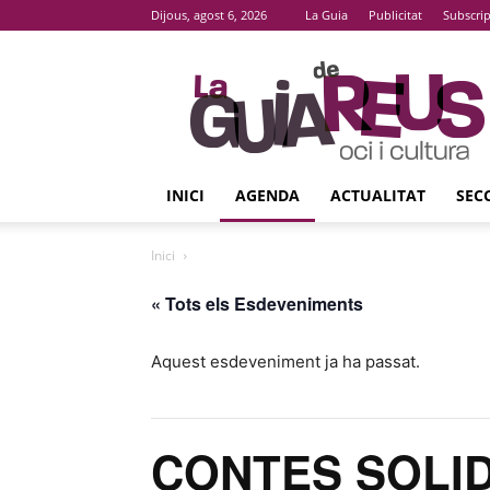
Dijous, agost 6, 2026
La Guia
Publicitat
Subscri
La
Guia
De
Reus
INICI
AGENDA
ACTUALITAT
SEC
Inici
« Tots els Esdeveniments
Aquest esdeveniment ja ha passat.
CONTES SOLI