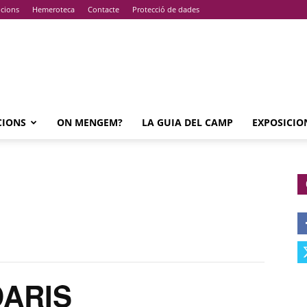
pcions
Hemeroteca
Contacte
Protecció de dades
CIONS
ON MENGEM?
LA GUIA DEL CAMP
EXPOSICIO
DARIS