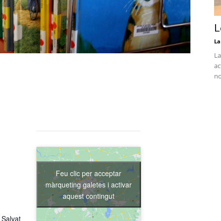
L
La
La
ac
no
Feu clic per acceptar
màrqueting galetes i activar
aquest contingut
 Salvat