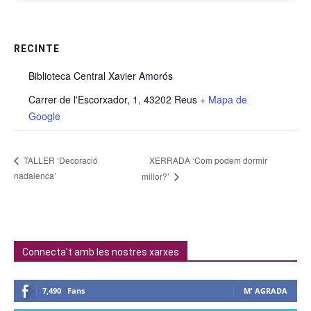
RECINTE
Biblioteca Central Xavier Amorós
Carrer de l'Escorxador, 1, 43202 Reus
+ Mapa de
Google
XERRADA ‘Com podem dormir
TALLER ‘Decoració
nadalenca’
millor?’
Connecta't amb les nostres xarxes
7,490
Fans
M' AGRADA