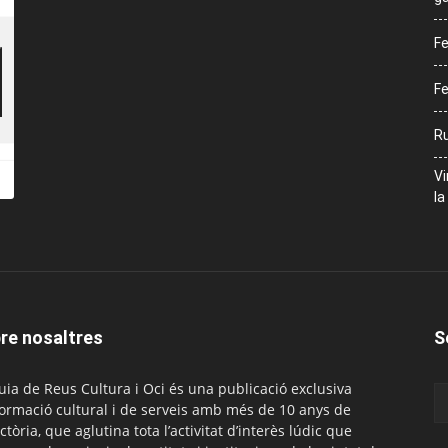
Fe
Fe
Ru
Vi
la
re nosaltres
S
uia de Reus Cultura i Oci és una publicació exclusiva
formació cultural i de serveis amb més de 10 anys de
ctòria, que aglutina tota l’activitat d’interès lúdic que