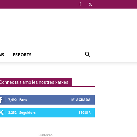
NS
ESPORTS
Connecta't amb les nostres xarxes
7,490
Fans
M' AGRADA
3,252
Seguidors
SEGUIR
-Publicitat-