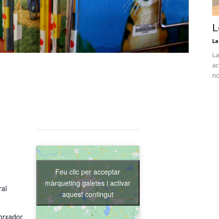
L
La
La
ac
no
Feu clic per acceptar
màrqueting galetes i activar
ral
aquest contingut
orxador,