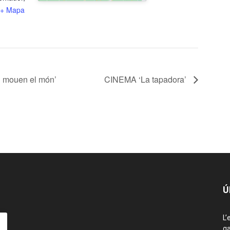
+ Mapa
i mouen el món’
CINEMA ‘La tapadora’
Ú
L’
ga