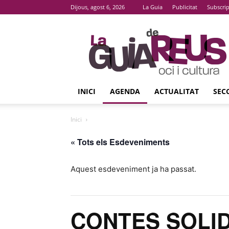
Dijous, agost 6, 2026
La Guia
Publicitat
Subscri
La
Guia
De
Reus
INICI
AGENDA
ACTUALITAT
SEC
Inici
« Tots els Esdeveniments
Aquest esdeveniment ja ha passat.
CONTES SOLI