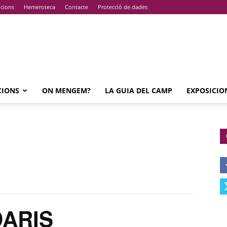
pcions
Hemeroteca
Contacte
Protecció de dades
CIONS
ON MENGEM?
LA GUIA DEL CAMP
EXPOSICIO
DARIS