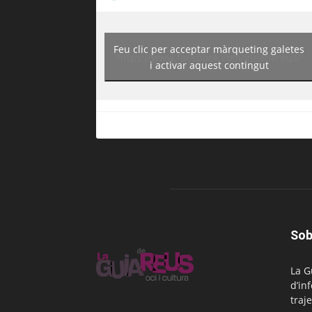
Feu clic per acceptar màrqueting galetes
https://www.facebook.com/guiadereus/
i activar aquest contingut
Sob
La G
d’in
traje