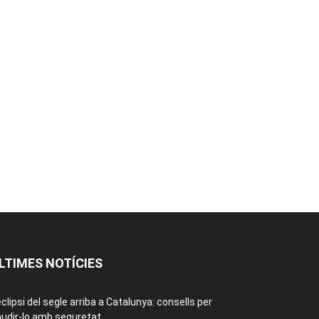
LTIMES NOTÍCIES
eclipsi del segle arriba a Catalunya: consells per
udir-lo amb seguretat