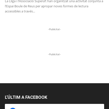
La Lliga i l’Associació Supera’t han organitzat una activitat conjunta a
l’Espai Boule de Reus per apropar noves formes de lectura
accessibles a través...
-Publicitat-
-Publicitat-
L’ÚLTIM A FACEBOOK