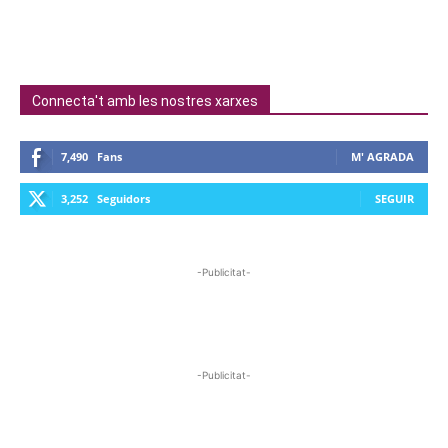
Connecta't amb les nostres xarxes
7,490
Fans
M' AGRADA
3,252
Seguidors
SEGUIR
-Publicitat-
-Publicitat-