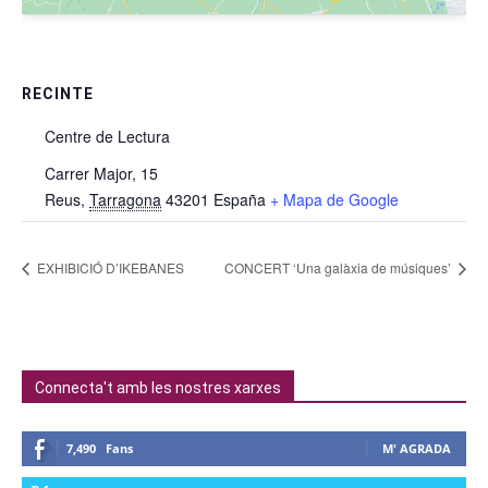
RECINTE
Centre de Lectura
Carrer Major, 15
Reus
,
Tarragona
43201
España
+ Mapa de Google
EXHIBICIÓ D’IKEBANES
CONCERT ‘Una galàxia de músiques’
Connecta't amb les nostres xarxes
7,490
Fans
M' AGRADA