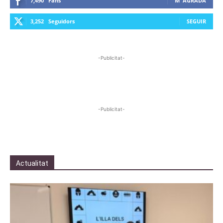
7,490
Fans
M' AGRADA
3,252
Seguidors
SEGUIR
-Publicitat-
-Publicitat-
Actualitat