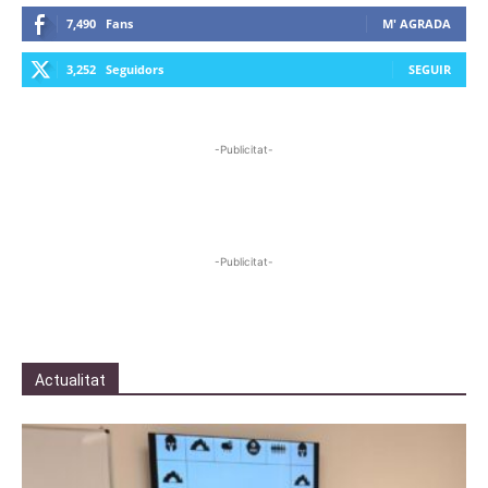
7,490
Fans
M' AGRADA
3,252
Seguidors
SEGUIR
-Publicitat-
-Publicitat-
Actualitat