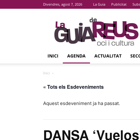
Divendres, agost 7, 2026
La Guia
Publicitat
Subs
La
Guia
De
Reus
INICI
AGENDA
ACTUALITAT
SEC
Inici
« Tots els Esdeveniments
Aquest esdeveniment ja ha passat.
DANSA ‘Vuelos