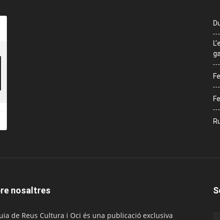
Du
L’
ga
Fe
Fe
Ru
re nosaltres
S
uia de Reus Cultura i Oci és una publicació exclusiva