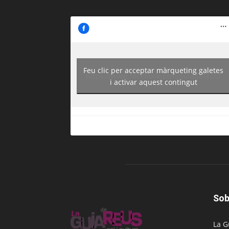
Feu clic per acceptar màrqueting galetes
https://www.facebook.com/guiadereus/
i activar aquest contingut
Sob
La G