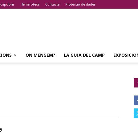
cripcions
Hemeroteca
Contacte
Protecció de dades
CIONS
ON MENGEM?
LA GUIA DEL CAMP
EXPOSICIO
’