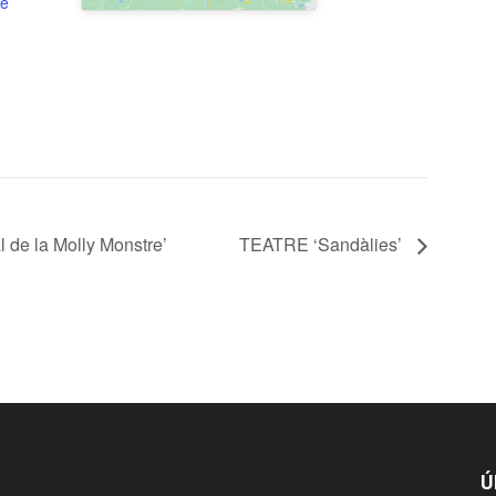
de
de la Molly Monstre’
TEATRE ‘Sandàlies’
Ú