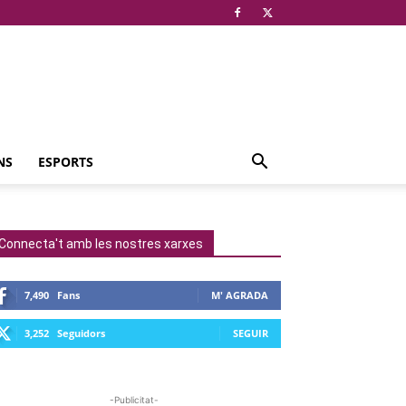
NS
ESPORTS
Connecta't amb les nostres xarxes
7,490
Fans
M' AGRADA
3,252
Seguidors
SEGUIR
-Publicitat-