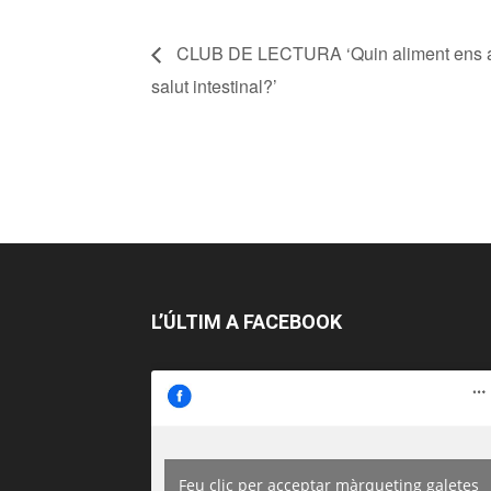
CLUB DE LECTURA ‘Quin aliment ens aj
salut intestinal?’
L’ÚLTIM A FACEBOOK
Feu clic per acceptar màrqueting galetes