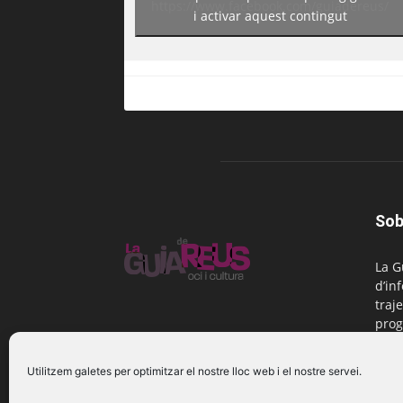
https://www.facebook.com/guiadereus/
i activar aquest contingut
Sob
La G
d’in
traje
prog
Reus
Utilitzem galetes per optimitzar el nostre lloc web i el nostre servei.
Cont