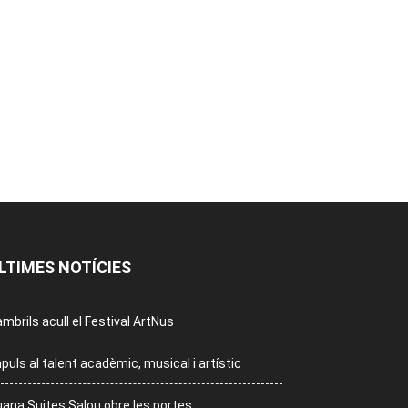
LTIMES NOTÍCIES
mbrils acull el Festival ArtNus
puls al talent acadèmic, musical i artístic
ana Suites Salou obre les portes