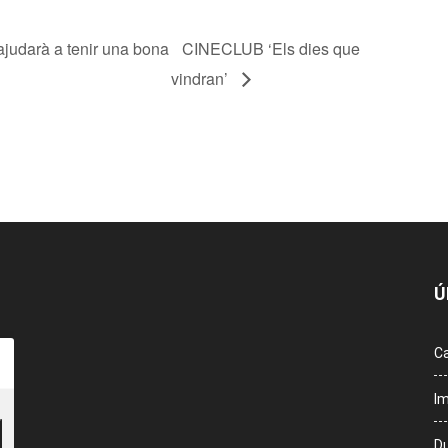
udarà a tenir una bona
CINECLUB ‘Els dies que
vindran’
Ú
Ca
Im
Du