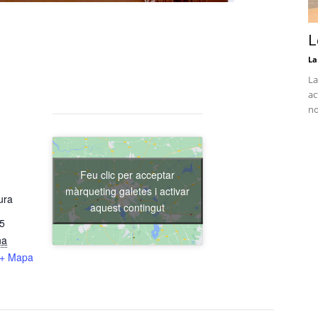
L
La
La
ac
no
Feu clic per acceptar
màrqueting galetes i activar
ura
aquest contingut
15
na
+ Mapa