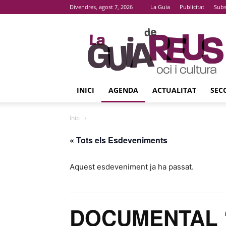
Divendres, agost 7, 2026
La Guia
Publicitat
Subs
La
Guia
De
Reus
INICI
AGENDA
ACTUALITAT
SEC
Inici
« Tots els Esdeveniments
Aquest esdeveniment ja ha passat.
DOCUMENTAL ‘A