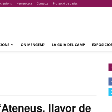
cripcions
Hemeroteca
Contacte
Protecció de dades
CIONS
ON MENGEM?
LA GUIA DEL CAMP
EXPOSICIO
teneus, llavor de