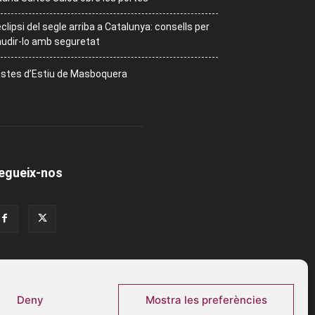
eclipsi del segle arriba a Catalunya: consells per
udir-lo amb seguretat
stes d’Estiu de Masboquera
egueix-nos
Deny
Mostra les preferències