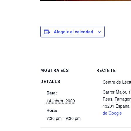
Afegeix al calendari
MOSTRA ELS
RECINTE
Centre de Lect
DETALLS
Carrer Major, 
Data:
Reus
,
Tarrago
14 febrer, 2020
43201
España
Hora:
de Google
7:30 pm - 9:30 pm