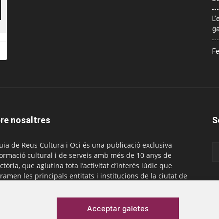
L’
ga
Fe
re nosaltres
S
uia de Reus Cultura i Oci és una publicació exclusiva
formació cultural i de serveis amb més de 10 anys de
ctòria, que aglutina tota l’activitat d’interès lúdic que
ramen les principals entitats i institucions de la ciutat de
. És gratuïta i té una periodicitat mensual.
actar-nos:
comercial@laguiadereus.com
Acceptar galetes