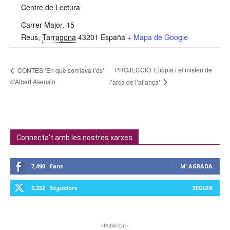
Centre de Lectura
Carrer Major, 15
Reus
,
Tarragona
43201
España
+ Mapa de Google
PROJECCIÓ ‘Etiòpia i el misteri de
CONTES ‘En què somiava l’ós’
d’Albert Asensio
l’arca de l’aliança’
Connecta't amb les nostres xarxes
7,490
Fans
M' AGRADA
3,252
Seguidors
SEGUIR
-Publicitat-