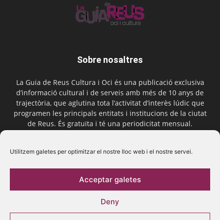
Sobre nosaltres
La Guia de Reus Cultura i Oci és una publicació exclusiva
d’informació cultural i de serveis amb més de 10 anys de
trajectòria, que aglutina tota l’activitat d’interès lúdic que
programen les principals entitats i institucions de la ciutat
de Reus. És gratuïta i té una periodicitat mensual.
Contactar-nos:
comercial@laguiadereus.com
Utilitzem galetes per optimitzar el nostre lloc web i el nostre servei.
Acceptar galetes
Segueix-nos
Deny