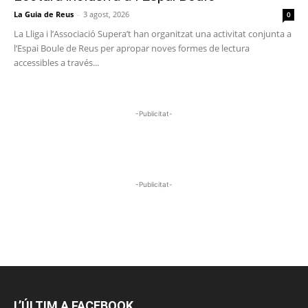
La Guia de Reus
-
3 agost, 2026
0
La Lliga i l’Associació Supera’t han organitzat una activitat conjunta a
l’Espai Boule de Reus per apropar noves formes de lectura
accessibles a través...
-Publicitat-
-Publicitat-
L’ÚLTIM A FACEBOOK