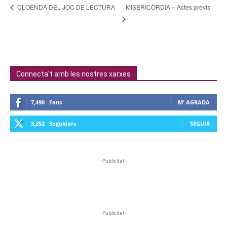
MISERICÒRDIA – Actes previs
CLOENDA DEL JOC DE LECTURA
Connecta't amb les nostres xarxes
7,490
Fans
M' AGRADA
3,252
Seguidors
SEGUIR
-Publicitat-
-Publicitat-