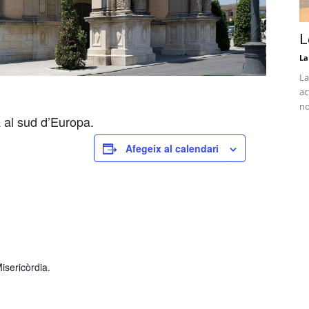
L
La
La
ac
no
 al sud d’Europa.
Afegeix al calendari
isericòrdia.