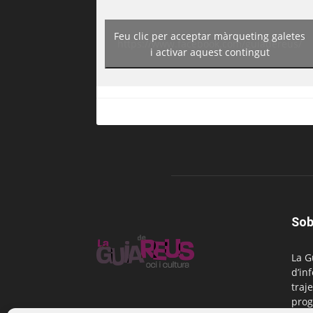
Feu clic per acceptar màrqueting galetes
https://www.facebook.com/guiadereus/
i activar aquest contingut
Sob
La G
d’in
traje
prog