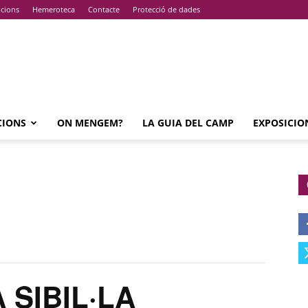
pcions
Hemeroteca
Contacte
Protecció de dades
CIONS
ON MENGEM?
LA GUIA DEL CAMP
EXPOSICIO
 SIBIL·LA