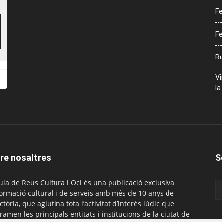
Fe
Fe
Ru
Vi
la
re nosaltres
S
uia de Reus Cultura i Oci és una publicació exclusiva
formació cultural i de serveis amb més de 10 anys de
ctòria, que aglutina tota l’activitat d’interès lúdic que
ramen les principals entitats i institucions de la ciutat de