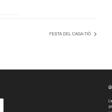
FESTA DEL CAGA-TIÓ
Ú
L’
ga