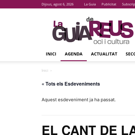
Dijous, agost 6, 2026
La Guia
Publicitat
Subscri
La
Guia
De
Reus
INICI
AGENDA
ACTUALITAT
SEC
Inici
« Tots els Esdeveniments
Aquest esdeveniment ja ha passat.
EL CANT DE LA