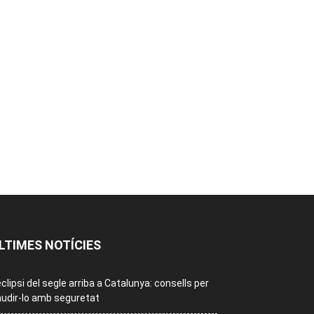
LTIMES NOTÍCIES
eclipsi del segle arriba a Catalunya: consells per
udir-lo amb seguretat