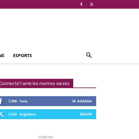
NS
ESPORTS
Connecta't amb les nostres xarxes
7,490
Fans
M' AGRADA
3,252
Seguidors
SEGUIR
-Publicitat-