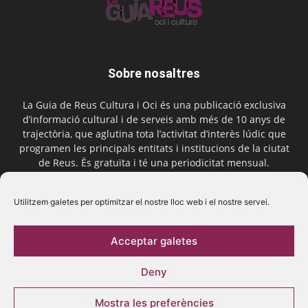
Sobre nosaltres
La Guia de Reus Cultura i Oci és una publicació exclusiva
d’informació cultural i de serveis amb més de 10 anys de
trajectòria, que aglutina tota l’activitat d’interès lúdic que
programen les principals entitats i institucions de la ciutat
de Reus. És gratuïta i té una periodicitat mensual.
Contactar-nos:
comercial@laguiadereus.com
Utilitzem galetes per optimitzar el nostre lloc web i el nostre servei.
Acceptar galetes
Segueix-nos
Deny
Mostra les preferències