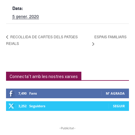
Data:
5 gener, 2020
ESPAIS FAMILIARS
RECOLLIDA DE CARTES DELS PATGES
REIALS
Connecta't amb les nostres xarxes
7,490
Fans
M' AGRADA
3,252
Seguidors
SEGUIR
-Publicitat-